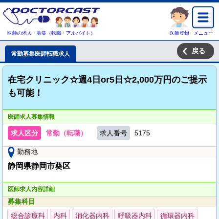
医師の求人・募集（転職・アルバイト）
医師登録
メニュー
戻る
常勤募集医師転職求人
在宅クリニック☆週4日or5日☆2,000万円のご提示
も可能！
医師求人募集情報
求人区分
常勤（転職）
求人番号
5175
勤務地
静岡県静岡市葵区
医師求人内容詳細
募集科目
総合診療科
内科
消化器内科
呼吸器内科
循環器内科