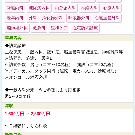
腎臓内科
糖尿病内科
内分泌内科
神経内科
心療内科
老年内科
外科
消化器外科
呼吸器外科
心臓血管外科
脳神経外科
救急科
緩和ケア
在宅訪問診療
業務内容
◆訪問診療
主な疾患：一般内科、認知症、脳血管障害後遺症、神経難病等
※訪問先：施設3：居宅1
※訪問件数：居宅（コマ～10名程）、施設（コマ30名程）
※メディカルスタッフ同行（運転、電カル入力、診療補助）
※オンコール対応必須
◆一般内科外来 ※ご希望により応相談
週2～3コマ程
年収
1,600万円 ～ 2,500万円
※ご経験により応相談