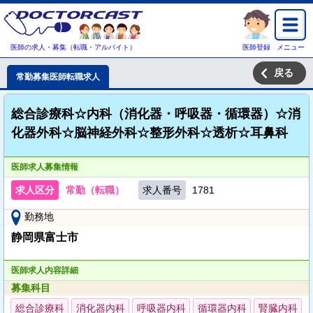
医師の求人・募集（転職・アルバイト）
医師登録
メニュー
戻る
常勤募集医師転職求人
総合診療科☆内科（消化器・呼吸器・循環器）☆消
化器外科☆脳神経外科☆整形外科☆透析☆耳鼻科
医師求人募集情報
求人区分
常勤（転職）
求人番号
1781
勤務地
静岡県富士市
医師求人内容詳細
募集科目
総合診療科
消化器内科
呼吸器内科
循環器内科
腎臓内科