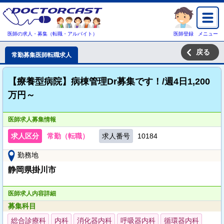
医師の求人・募集（転職・アルバイト）
医師登録
メニュー
戻る
常勤募集医師転職求人
【療養型病院】病棟管理Dr募集です！/週4日1,200
万円～
医師求人募集情報
求人区分
常勤（転職）
求人番号
10184
勤務地
静岡県掛川市
医師求人内容詳細
募集科目
総合診療科
内科
消化器内科
呼吸器内科
循環器内科