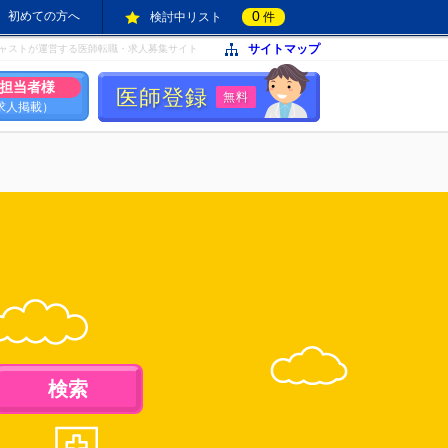
0
初めての方へ
検討中リスト
件
サイトマップ
ャストが運営する医師転職・求人募集サイト
担当者様
医師登録
無料
求人掲載）
検索