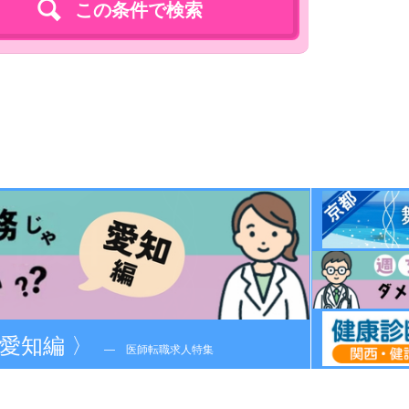
この条件で検索
科求人特集！
舞鶴・丹後半島～
愛知編 〉
― 医師転職求人特集
― 医師転職求人特集
― 医師転職求人特集