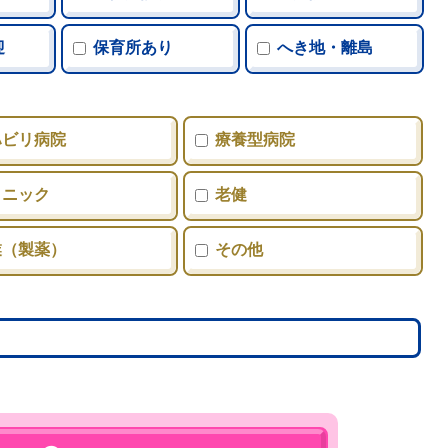
ています。各都道府県が募集している医
師求人情報をご紹介いたします。離島・
迎
保育所あり
へき地・離島
へき地で働きたい医師の転職/アルバイト
のご相談ならお任せください。
ハビリ病院
療養型病院
リニック
老健
業（製薬）
その他