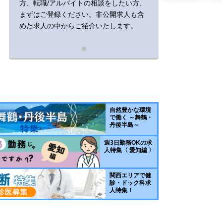
方、転職/アルバイトの相談をしたい方、
まずはご登録ください。非公開求人も含
めた求人の中からご紹介いたします。
自然豊かな環境
で働く ～舞鶴・
丹後半島～
週3日勤務OKの求
人特集〈 愛知編 〉
関西エリアで健
診・ドック科求
人特集！