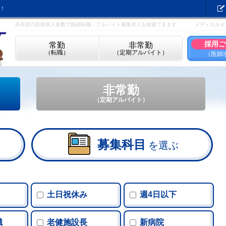
！
高年収の医師求人多数で医師転職・アルバイト募集求人を検索できます
メディカルキ
採用ご
常勤
非常勤
（転職）
（定期アルバイト）
（医師
非常勤
（定期アルバイト）
募集科目
を選ぶ
土日祝休み
週4日以下
地方・へき地・離島で働く医師を募集し
職
老健施設長
新病院