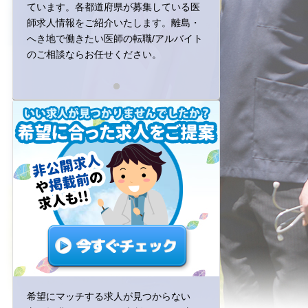
ています。各都道府県が募集している医
ています。各都
師求人情報をご紹介いたします。離島・
師求人情報をご
へき地で働きたい医師の転職/アルバイト
へき地で働きたい
のご相談ならお任せください。
のご相談ならお
希望にマッチする求人が見つからない