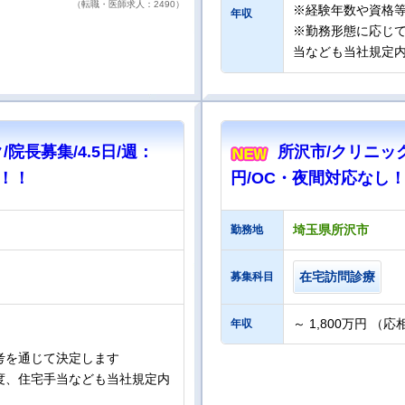
（転職・医師求人：2490）
※経験年数や資格
年収
※勤務形態に応じ
当なども当社規定
院長募集/4.5日/週：
所沢市/クリニック/
り！！
円/OC・夜間対応なし
埼玉県所沢市
勤務地
在宅訪問診療
募集科目
～ 1,800万円 （
年収
考を通じて決定します
度、住宅手当なども当社規定内