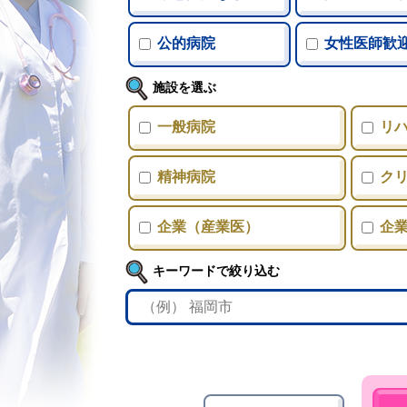
公的病院
女性医師歓
施設を選ぶ
一般病院
リ
精神病院
ク
企業（産業医）
企
キーワードで絞り込む