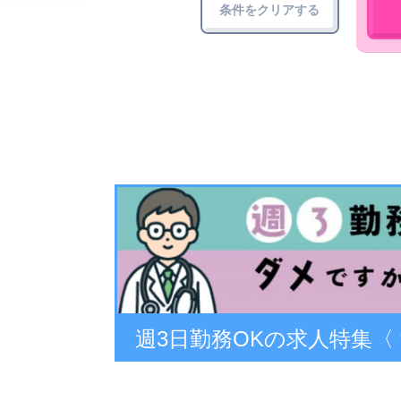
条件をクリアする
関西エリアで健診・ドック
自然豊かな環境で働く ～
週3日勤務OKの求人特集〈 