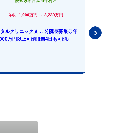
愛知県名古屋市中村区
福岡県
1,900万円 ～ 3,230万円
846
年収
年収
タルクリニック★… 分院長募集◇年
《福岡天神》メン
,000万円以上可能!!!週4日も可能♪
彡 週3日～ok^^♪