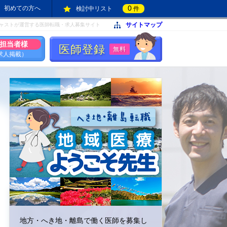
0
初めての方へ
検討中リスト
件
サイトマップ
ャストが運営する医師転職・求人募集サイト
担当者様
医師登録
無料
求人掲載）
地方・へき地・離島で働く医師を募集し
地方・へき地・