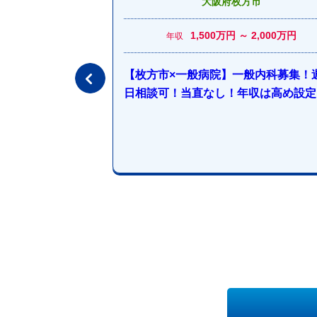
市中央区
大阪府枚方市
～ 2,100万円
1,500万円 ～ 2,000万円
年収
ク/週3日～OK/イ
【枚方市×一般病院】一般内科募集！
日相談可！当直なし！年収は高め設定