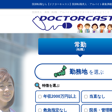
医師転職なら【ドクターキャスト】医師転職求人・アルバイト募集満載
医師求人・募集（転職・アルバイト）のドクターキャストへようこそ
常勤
（転職）
勤務地
を選ぶ
特徴を選ぶ
年収2000万円以上
当直なし
救急指定なし
院長・管理