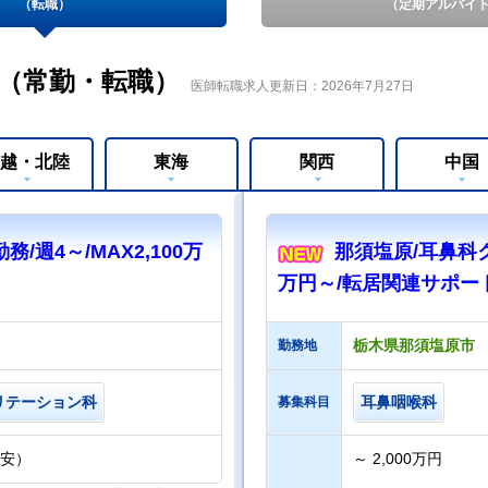
（転職）
（定期アルバイ
（常勤・転職）
医師転職求人更新日：2026年7月27日
越・北陸
東海
関西
中国
/週4～/MAX2,100万
那須塩原/耳鼻科ク
万円～/転居関連サポー
栃木県那須塩原市
勤務地
リテーション科
耳鼻咽喉科
募集科目
目安）
～ 2,000万円