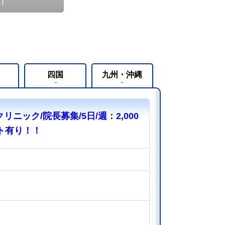
ト）
四国
九州・沖縄
リニック/院長募集/5日/週：2,000
ト有り！！