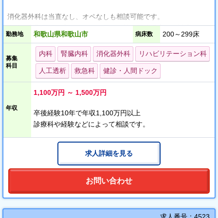
消化器外科は当直なし、オペなしも相談可能です。
今後、常勤医師が増やすことで胃がん等の悪性腫瘍にも対応した
和歌山県和歌山市
200～299床
勤務地
病床数
い意向があり 、
手術経験の幅を広げ、専門性の高い医療に挑戦できる機会があり
内科
腎臓内科
消化器外科
リハビリテーション科
募集
ますので手術を
科目
人工透析
救急科
健診・人間ドック
多く経験されたい先生にもおすすめです。
1,100万円 ～ 1,500万円
透析科は穿刺やシャント対応などのサポートがしっかりとござい
ます。
年収
卒後経験10年で年収1,100万円以上
土日祝休み、当直なしも相談可能です。
診療科や経験などによって相談です。
電車・市バスからのアクセスも良く、高速道路も近いためマイカ
ー通勤にも便利です！
求人詳細を見る
大阪市内、大阪府南部からも意外と通勤圏内です。
お気軽にドクターキャストにお問い合わせください。
お問い合わせ
求人番号：4523