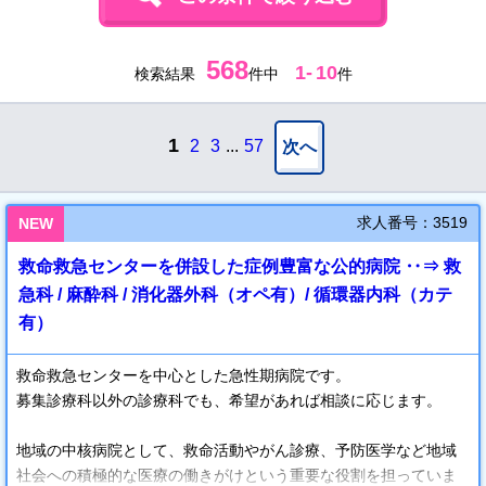
568
1
-
10
検索結果
件中
件
1
2
3
...
57
次へ
求人番号：3519
NEW
救命救急センターを併設した症例豊富な公的病院 ‥⇒ 救
急科 / 麻酔科 / 消化器外科（オペ有）/ 循環器内科（カテ
有）
救命救急センターを中心とした急性期病院です。
募集診療科以外の診療科でも、希望があれば相談に応じます。
地域の中核病院として、救命活動やがん診療、予防医学など地域
社会への積極的な医療の働きがけという重要な役割を担っていま