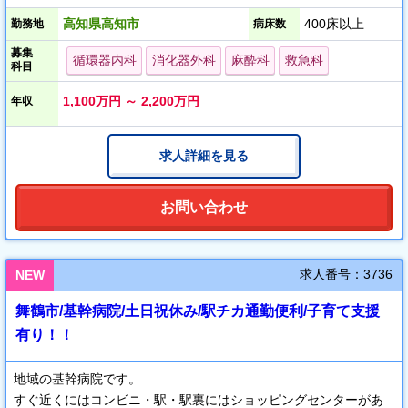
す。
高知県高知市
400床以上
勤務地
病床数
募集
JR高知駅北側に位置し、イオン高知ショッピングセンターも徒歩
循環器内科
消化器外科
麻酔科
救急科
科目
圏内に隣接しており生活環境が整っています。
また、JR高知駅周辺の都市開発により周辺道路も拡張されてお
1,100万円 ～ 2,200万円
年収
り、小中学校も近くにあります。
求人詳細を見る
お問い合わせ
求人番号：3736
NEW
舞鶴市/基幹病院/土日祝休み/駅チカ通勤便利/子育て支援
有り！！
地域の基幹病院です。
すぐ近くにはコンビニ・駅・駅裏にはショッピングセンターがあ