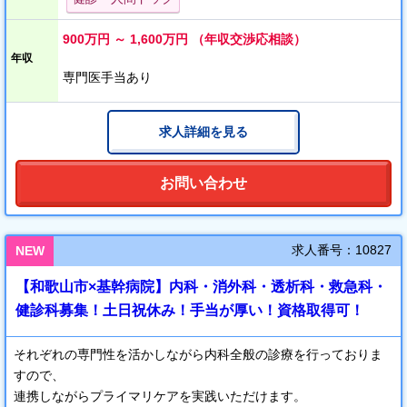
学会参加・学術向上は組織的に推奨しており、旅費及び参加費の
補助もあります。
900万円 ～ 1,600万円 （年収交渉応相談）
各診療科や各部署の垣根がなく相談しやすい環境なので各部署が
年収
協力し、チーム医療を行っています。
専門医手当あり
求人詳細を見る
お問い合わせ
求人番号：10827
NEW
【和歌山市×基幹病院】内科・消外科・透析科・救急科・
健診科募集！土日祝休み！手当が厚い！資格取得可！
それぞれの専門性を活かしながら内科全般の診療を行っておりま
すので、
連携しながらプライマリケアを実践いただけます。