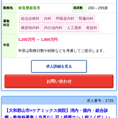
す。
奈良県奈良市
200～299床
勤務地
病床数
総合診療科について
総合診療科
内科
呼吸器内科
腎臓内科
募集
一般内科として、内科の総合的な診療と同時に、専門の臓器別診
科目
糖尿病内科
内分泌内科
人工透析
救急科
療で当てはまらない診療も行ってきましたが、今回顧問として、
総合診療医学会認総合診療医、呼吸器学会専門医・指導医である
1,200万円 ～ 1,800万円
医師を迎え、診療科を特定できない症例も診察しております。
年収
年収は勤務日数や経験などを考慮してご提示します。
求人詳細を見る
お問い合わせ
求人番号：2725
【大和郡山市×ケアミックス病院】消内・循内・総合診
療・救急科募集！当直なし可！残業ナシ！程よく忙しい