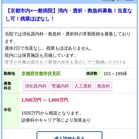
【京都市内×一般病院】消内・透析・救急科募集！当直な
し可！残業ほぼなし！
当院では消化器内科・救急科・透析科の常勤医師を募集しており
ます。
週休2日で当直なし、残業もほぼありません。
院内には保育施設も完備しています。
育児と仕事の両立をご希望の先生も安心してご勤務いただけま
す。
京都府京都市伏見区
101～199床
勤務地
病床数
募集
当院では上部消化管から大腸肛門にいたるまでの消化器病の診断
消化器内科
腎臓内科
人工透析
救急科
科目
と治療、循環器疾患や神経疾患の診断と治療、睡眠センターにお
いて不眠や睡眠時無呼吸症候群の診断から治療、運動器疾患の診
1,500万円 ～ 1,800万円
断と治療からリハビリテーション、特定健診や企業検診などをは
年収
じめとする検診、在宅診療を行っています。
1500万円から相談となります。
透析科では、これまでの入院患者さんを対象とした慢性期血液透
診療科やキャリア等により加算あり
析に加え人工透析センターの新設を行いさらに多くの患者様に対
応できる体制を整えています。
求人詳細を見る