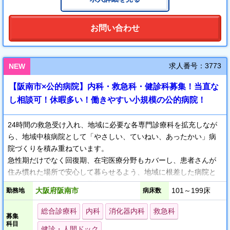
お問い合わせ
求人番号：3773
NEW
【阪南市×公的病院】内科・救急科・健診科募集！当直な
し相談可！休暇多い！働きやすい小規模の公的病院！
24時間の救急受け入れ、地域に必要な各専門診療科を拡充しなが
ら、地域中核病院として「やさしい、ていねい、あったかい」病
院づくりを積み重ねています。
急性期だけでなく回復期、在宅医療分野もカバーし、患者さんが
住み慣れた場所で安心して暮らせるよう、地域に根差した病院と
して必要な医療の提供を目指しています。
大阪府阪南市
101～199床
勤務地
病床数
また、ライフステージに応じたキャリアプランのサポートについ
ても法人全体で取り組んでおり、タスク・シフトシェアも積極的
総合診療科
内科
消化器内科
救急科
募集
に行っています。
科目
健診・人間ドック