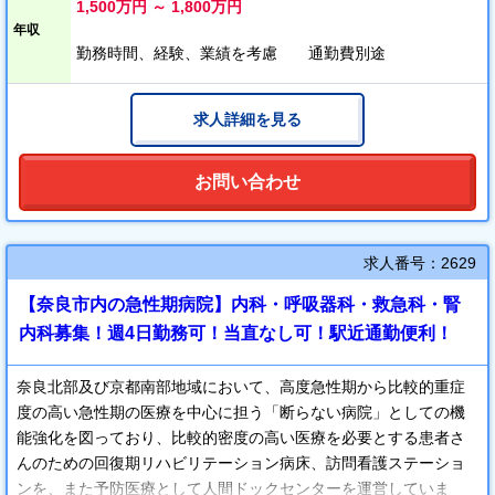
指し、日々邁進しております。
1,500万円 ～ 1,800万円
また完全週休2日制はもちろん、有給休暇の完全消化や看護休暇、
年収
リフレッシュ休暇の実施、また低料金にての院内託児所（24時間
勤務時間、経験、業績を考慮 通勤費別途
保育）の提供等、働き易い職場環境の実現を日々模索しておりま
す。
求人詳細を見る
そして滋賀県のワークライフバランス（仕事と家庭の両立をめざ
す）モデル病院として、病院をあげて取組み成果をあげておりま
す。
お問い合わせ
女性医師についても妊娠・出産・育児などで、生涯医師として現
役であり続けたいと思いながらも臨床現場を離れ、その後の復帰
を断念される事のないよう保育所を有し、就業時間の希望につい
求人番号：2629
てもご相談に応じ産休育休など出来る限りの支援はさせて頂きま
【奈良市内の急性期病院】内科・呼吸器科・救急科・腎
す。
内科募集！週4日勤務可！当直なし可！駅近通勤便利！
奈良北部及び京都南部地域において、高度急性期から比較的重症
度の高い急性期の医療を中心に担う「断らない病院」としての機
能強化を図っており、比較的密度の高い医療を必要とする患者さ
んのための回復期リハビリテーション病床、訪問看護ステーショ
ンを、また予防医療として人間ドックセンターを運営していま