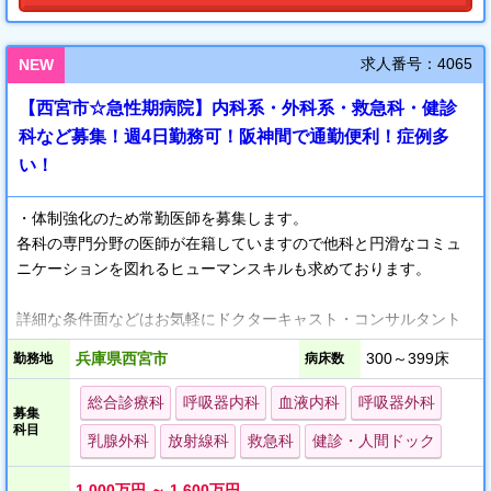
求人番号：4065
NEW
【西宮市☆急性期病院】内科系・外科系・救急科・健診
科など募集！週4日勤務可！阪神間で通勤便利！症例多
い！
・体制強化のため常勤医師を募集します。
各科の専門分野の医師が在籍していますので他科と円滑なコミュ
ニケーションを図れるヒューマンスキルも求めております。
詳細な条件面などはお気軽にドクターキャスト・コンサルタント
にお問い合わせください！
兵庫県西宮市
300～399床
勤務地
病床数
総合診療科
呼吸器内科
血液内科
呼吸器外科
募集
科目
乳腺外科
放射線科
救急科
健診・人間ドック
1,000万円 ～ 1,600万円