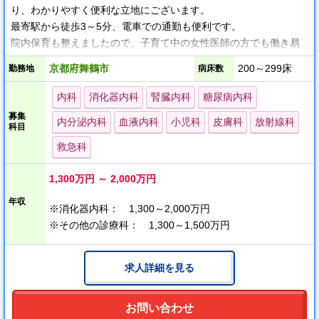
り、わかりやすく便利な立地にございます。
最寄駅から徒歩3～5分、電車での通勤も便利です。
院内保育も整えましたので、子育て中の女性医師の方でも働き易
い職場環境です。
京都府舞鶴市
200～299床
勤務地
病床数
＜おすすめポイント＞
内科
消化器内科
腎臓内科
糖尿病内科
＊駅チカ、通勤便利
募集
内分泌内科
血液内科
小児科
皮膚科
放射線科
＊土日祝休み
科目
＊当直なし相談可
救急科
1,300万円 ～ 2,000万円
年収
※消化器内科： 1,300～2,000万円
※その他の診療科： 1,300～1,500万円
求人詳細を見る
お問い合わせ