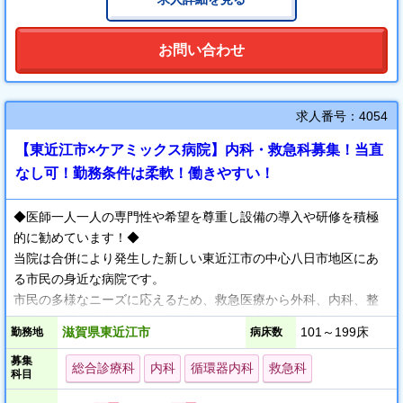
また数年後の移転を機に救急科を立ち上げるため救急科医師の募
集しています。
お問い合わせ
求人番号：4054
【東近江市×ケアミックス病院】内科・救急科募集！当直
なし可！勤務条件は柔軟！働きやすい！
◆医師一人一人の専門性や希望を尊重し設備の導入や研修を積極
的に勧めています！◆
当院は合併により発生した新しい東近江市の中心八日市地区にあ
る市民の身近な病院です。
市民の多様なニーズに応えるため、救急医療から外科、内科、整
形外科、透析を中心とする専門医療から在宅、予防医療も行って
滋賀県東近江市
101～199床
勤務地
病床数
います。それぞれの診察科では、個人の専門性を重んじ、診断か
募集
ら治療に至る医療を展開しております。急性期から在宅まで、東
総合診療科
内科
循環器内科
救急科
科目
近江市の地域基幹病院として、地域への貢献と開かれた医療を目