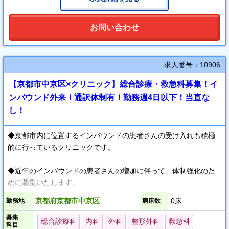
お問い合わせ
求人番号：10906
【京都市中京区×クリニック】総合診療・救急科募集！イ
ンバウンド外来！通訳体制有！勤務週4日以下！当直な
し！
◆京都市内に位置するインバウンドの患者さんの受け入れも積極
的に行っているクリニックです。
◆近年のインバウンドの患者さんの増加に伴って、体制強化のた
めに募集いたします。
京都府京都市中京区
0床
勤務地
病床数
◆言語に自信がない方もご安心ください（看護師、医療通訳者の
募集
サポートあり）
総合診療科
内科
外科
整形外科
救急科
科目