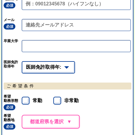
必須
メール
必須
卒業大学
医師免許
取得年
ご希望条件
希望
常勤
非常勤
勤務形態
必須
希望
勤務地
都道府県を選択
必須