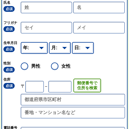
氏名
必須
フリガナ
必須
生年月日
必須
性別
男性
女性
必須
住所
郵便番号で
必須
〒
－
住所を検索
電話番号