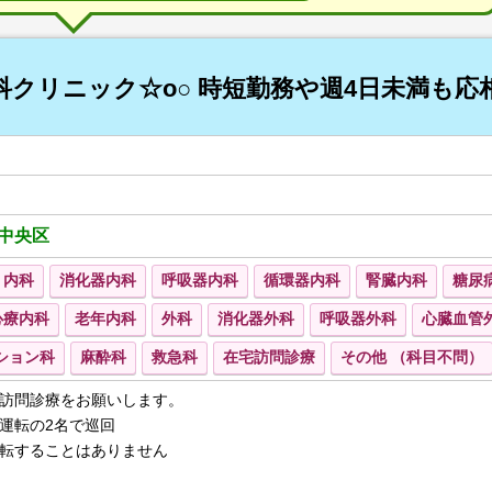
内科クリニック☆o○ 時短勤務や週4日未満も応
中央区
内科
消化器内科
呼吸器内科
循環器内科
腎臓内科
糖尿
心療内科
老年内科
外科
消化器外科
呼吸器外科
心臓血管
ション科
麻酔科
救急科
在宅訪問診療
その他 （科目不問）
訪問診療をお願いします。
運転の2名で巡回
転することはありません