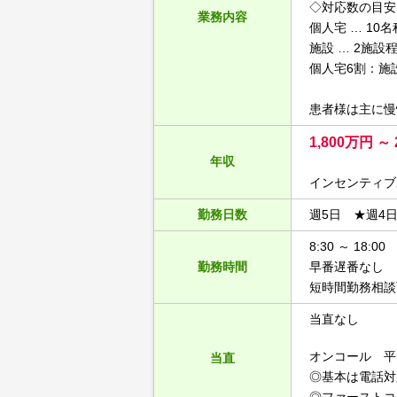
◇対応数の目安
業務内容
個人宅 … 10名
施設 … 2施設程
個人宅6割：施
患者様は主に慢
1,800万円 ～ 
年収
インセンティブ
勤務日数
週5日 ★週4
8:30 ～ 18:00
勤務時間
早番遅番なし
短時間勤務相談
当直なし
オンコール 平日
当直
◎基本は電話対
◎ファーストコ