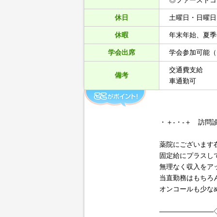
休日
土曜日・日曜日
休暇
年末年始、夏季
学会出席
学会参加可能（
交通費支給
備考
車通勤可
・＋-・-＋ 訪問
薬院にございます
固定給にプラスし
無理なく収入をア
当直勤務はもちろ
オンコールも少な
――――――――