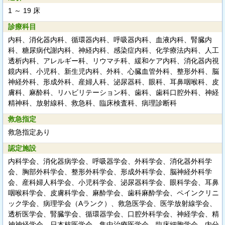
1 ～ 19 床
診療科目
内科、消化器内科、循環器内科、呼吸器内科、血液内科、腎臓内
科、糖尿病代謝内科、神経内科、感染症内科、化学療法内科、人工
透析内科、アレルギー科、リウマチ科、緩和ケア内科、消化器内視
鏡内科、小児科、新生児内科、外科、心臓血管外科、整形外科、脳
神経外科、形成外科、産婦人科、泌尿器科、眼科、耳鼻咽喉科、皮
膚科、麻酔科、リハビリテーション科、歯科、歯科口腔外科、神経
精神科、放射線科、救急科、臨床検査科、病理診断科
救急指定
救急指定あり
認定施設
内科学会、消化器病学会、呼吸器学会、外科学会、消化器外科学
会、胸部外科学会、整形外科学会、形成外科学会、脳神経外科学
会、産科婦人科学会、小児科学会、泌尿器科学会、眼科学会、耳鼻
咽喉科学会、皮膚科学会、麻酔学会、歯科麻酔学会、ペインクリニ
ック学会、病理学会（Aランク）、救急医学会、医学放射線学会、
透析医学会、腎臓学会、循環器学会、口腔外科学会、神経学会、精
神神経学会、日本核医学会、集中治療医学会、臨床細胞学会、内分