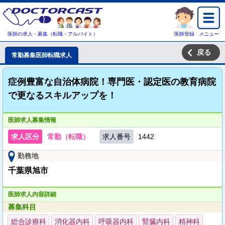
医師の求人・募集（転職・アルバイト）
医師登録
メニュー
戻る
常勤募集医師転職求人
症例豊富な自治体病院！専門医・認定医の教育病院
で更なるスキルアップを！
医師求人募集情報
求人区分
常勤（転職）
求人番号
1442
勤務地
千葉県旭市
医師求人内容詳細
募集科目
総合診療科
消化器内科
呼吸器内科
腎臓内科
精神科