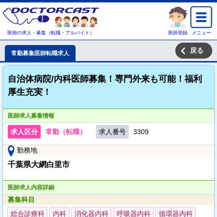
医師の求人・募集（転職・アルバイト）
医師登録
メニュー
戻る
常勤募集医師転職求人
自治体病院/内科医師募集！専門外来も可能！福利
厚生充実！
医師求人募集情報
求人区分
常勤（転職）
求人番号
3309
勤務地
千葉県大網白里市
医師求人内容詳細
募集科目
総合診療科
内科
消化器内科
呼吸器内科
循環器内科