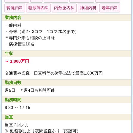
腎臓内科
糖尿病内科
内分泌内科
神経内科
老年内科
業務内容
一般内科
・外来（週2～3コマ 1コマ20名まで）
＊専門外来も相談の上可能
・病棟管理10名
年収
～ 1,800万円
交通費や当直・日直料等の諸手当込で最高1,800万円
勤務日数
週5日 ＊週4日も相談可能
勤務時間
8:30 ～ 17:15
当直
当直 2回／月
※ 勤務割により夜間当直あり（応談可）