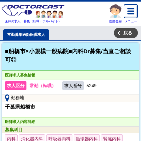
医師の求人・募集（転職・アルバイト）
医師登録
メニュー
戻る
常勤募集医師転職求人
■船橋市×小規模一般病院■内科Dr募集/当直ご相談
可◎
医師求人募集情報
求人区分
常勤（転職）
求人番号
5249
勤務地
千葉県船橋市
医師求人内容詳細
募集科目
内科
消化器内科
呼吸器内科
循環器内科
腎臓内科