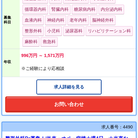
中心に、教育環境の充実を図り、
循環器内科
腎臓内科
糖尿病内科
内分泌内科
スタッフの教育や研修を積極的に支援しております。
募集
血液内科
神経内科
老年内科
脳神経外科
科目
☆土日祝お休み
整形外科
小児科
泌尿器科
リハビリテーション科
☆QOLを重視している先生にもおすすめ！
☆病院前にバス停がございます
麻酔科
救急科
996万円 ～ 1,571万円
年収
※ご経験により応相談
求人詳細を見る
お問い合わせ
求人番号：4490