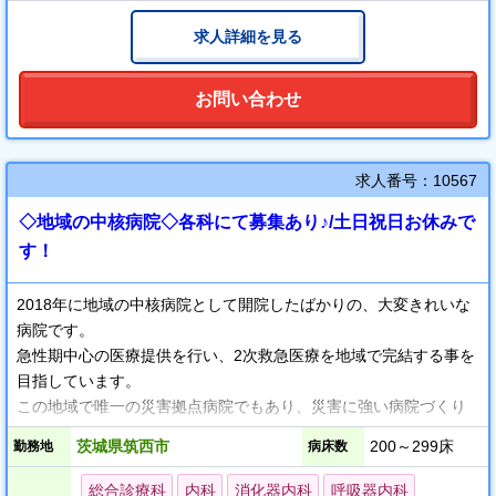
求人詳細を見る
お問い合わせ
求人番号：10567
◇地域の中核病院◇各科にて募集あり♪/土日祝日お休みで
す！
2018年に地域の中核病院として開院したばかりの、大変きれいな
病院です。
急性期中心の医療提供を行い、2次救急医療を地域で完結する事を
目指しています。
この地域で唯一の災害拠点病院でもあり、災害に強い病院づくり
を目指します。
茨城県筑西市
200～299床
勤務地
病床数
筑波大学と自治医科大学との合同による地域臨床教育センターを
総合診療科
内科
消化器内科
呼吸器内科