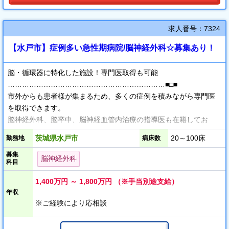
求人番号：7324
【水戸市】症例多い急性期病院/脳神経外科☆募集あり！
脳・循環器に特化した施設！専門医取得も可能
…………………………………………………………■□■
市外からも患者様が集まるため、多くの症例を積みながら専門医
を取得できます。
脳神経外科、脳卒中、脳神経血管内治療の指導医も在籍してお
り、
茨城県水戸市
20～100床
勤務地
病床数
専門医試験前1ヶ月には勉強に集中できるよう、【勤務を免除】す
募集
る制度もございます！
脳神経外科
科目
医局内の雰囲気良◎ 相談しやすい環境です！
1,400万円 ～ 1,800万円 （※手当別途支給）
…………………………………………………………■□■
年収
現職医師の出身大学は様々で、他科の先生とも相談・勉強しやす
※ご経験により応相談
い環境です。
ほとんどが専門医を持っており、全科目の医師で情報を共有し、