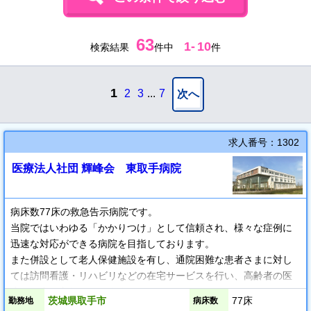
63
1
-
10
検索結果
件中
件
1
2
3
...
7
次へ
求人番号：1302
医療法人社団 輝峰会 東取手病院
病床数77床の救急告示病院です。
当院ではいわゆる「かかりつけ」として信頼され、様々な症例に
迅速な対応ができる病院を目指しております。
また併設として老人保健施設を有し、通院困難な患者さまに対し
ては訪問看護・リハビリなどの在宅サービスを行い、高齢者の医
療にも力を入れております。
茨城県取手市
77床
勤務地
病床数