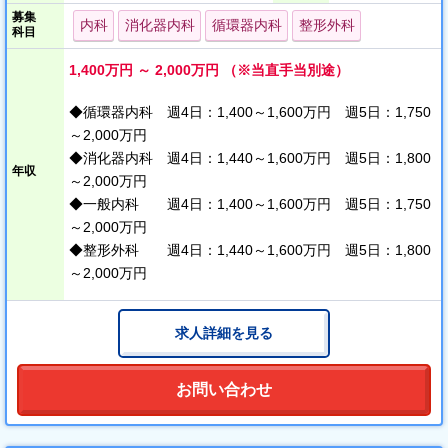
募集
‥‥‥‥‥‥ ★★ 近年、新築移転した大変きれいな病院です
内科
消化器内科
循環器内科
整形外科
科目
★★‥‥‥‥‥‥
＊ 通勤便利！東京上野まで電車で40分（始発駅）
1,400万円 ～ 2,000万円 （※当直手当別途）
＊ 風通しの良い環境！学閥のない医局で働きやすいです。
＊ 住みやすさ◎！近隣にスーパー・飲食店・公園・医師進学有名
◆循環器内科 週4日：1,400～1,600万円 週5日：1,750
校あり♪
～2,000万円
‥‥‥‥‥‥‥‥‥‥‥‥‥‥‥‥‥‥‥‥‥‥‥‥‥‥‥‥‥‥
◆消化器内科 週4日：1,440～1,600万円 週5日：1,800
年収
～2,000万円
◆一般内科 週4日：1,400～1,600万円 週5日：1,750
～2,000万円
◆整形外科 週4日：1,440～1,600万円 週5日：1,800
～2,000万円
求人詳細を見る
お問い合わせ