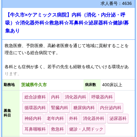
求人番号：4636
【牛久市×ケアミックス病院】内科（消化・内分泌・呼
吸）☆消化器外科☆救急科☆耳鼻科☆泌尿器科☆健診/募
集あり
救急医療、予防医療、高齢者医療を通じて地域に貢献することを
理念にている総合病院です。
各科とも症例が多く、若手の先生も経験を積んでいける環境があ
ります。
茨城県牛久市
400床以上
勤務地
病床数
ご興味ありましたらまずはお問い合わせ下さい。
総合診療科
内科
消化器内科
呼吸器内科
循環器内科
腎臓内科
糖尿病内科
内分泌内科
募集
科目
神経内科
老年内科
外科
消化器外科
泌尿器科
耳鼻咽喉科
救急科
健診・人間ドック