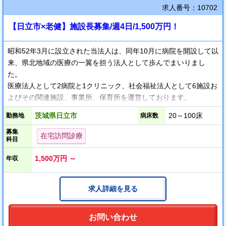
求人番号：10702
【日立市×老健】施設長募集/週4日/1,500万円！
昭和52年3月に設立された当法人は、同年10月に病院を開設して以
来、県北地域の医療の一翼を担う法人として歩んでまいりまし
た。
医療法人として2病院と1クリニック、社会福祉法人として6施設お
よびその関連施設、事業所、保育所を運営しております。
茨城県日立市
20～100床
勤務地
病床数
現在は在宅強化型で、今後は超強化型を目指されておりますの
募集
で、
在宅訪問診療
科目
加算のための講習などにご協力いただける方、歓迎でございま
す。
1,500万円 ～
年収
求人詳細を見る
お問い合わせ