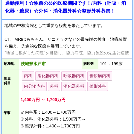
通勤便利！☆駅前の公的医療機関です！/内科（呼吸・消
化器・糖尿）☆外科・消化器外科☆整形外科募集！
地域の中核病院として重要な役割を果たしています。
CT、MRIはもちろん、リニアックなどの最先端の検査・治療装置
を備え、先進的な医療を展開しています。
“地域に根ざした病院”を目指し、協力病院、協力施設の先生と連携
しながら地域医療に貢献しています。
茨城県水戸市
101～199床
勤務地
病床数
内科
消化器内科
呼吸器内科
糖尿病内科
募集
科目
内分泌内科
外科
消化器外科
整形外科
1,400万円 ～ 1,700万円
※内科系：1,400～1,700万円
年収
※外科、消化器外科：1,500万円～
※整形外科：1,400～1,700万円