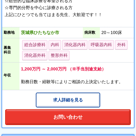
☆総合的な臨床診療を希望される方
☆専門的分野を中心に診療される方
上記にひとつでも当てはまる先生、大歓迎です！！
急性期から在宅まで、地域のみなさまに信頼される病院を目指し
茨城県ひたちなか市
20～100床
勤務地
病床数
ています。
総合診療科
内科
消化器内科
呼吸器内科
外科
募集
福利厚生の充実や職場環境の整備など、働きやすい取り組みを多
科目
消化器外科
整形外科
く実践しています。
1,200万円 ～ 2,000万円 （※手当別途支給）
年収
勤務日数・経験等によりご相談の上決定いたします。
求人詳細を見る
お問い合わせ