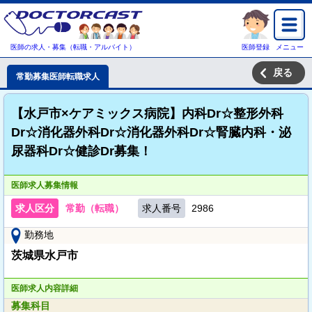
医師の求人・募集（転職・アルバイト）
医師登録
メニュー
戻る
常勤募集医師転職求人
【水戸市×ケアミックス病院】内科Dr☆整形外科
Dr☆消化器外科Dr☆消化器外科Dr☆腎臓内科・泌
尿器科Dr☆健診Dr募集！
医師求人募集情報
求人区分
常勤（転職）
求人番号
2986
勤務地
茨城県水戸市
医師求人内容詳細
募集科目