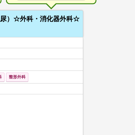
糖尿）☆外科・消化器外科☆
科
整形外科