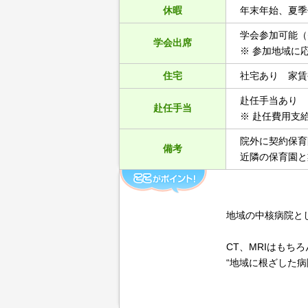
休暇
年末年始、夏季
学会参加可能（
学会出席
※ 参加地域に
住宅
社宅あり 家賃補
赴任手当あり
赴任手当
※ 赴任費用支
院外に契約保育
備考
近隣の保育園と
地域の中核病院と
CT、MRIはも
“地域に根ざした