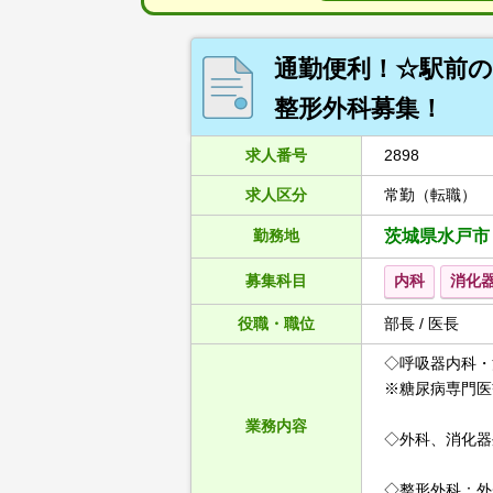
通勤便利！☆駅前の
整形外科募集！
求人番号
2898
求人区分
常勤（転職）
勤務地
茨城県水戸市
募集科目
内科
消化
役職・職位
部長 / 医長
◇呼吸器内科・
※糖尿病専門医
業務内容
◇外科、消化器
◇整形外科：外