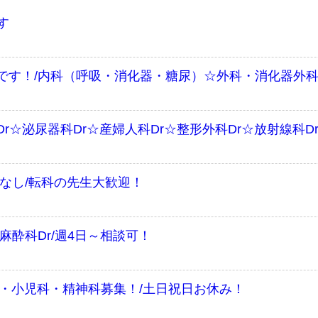
す
です！/内科（呼吸・消化器・糖尿）☆外科・消化器外
r☆泌尿器科Dr☆産婦人科Dr☆整形外科Dr☆放射線科D
なし/転科の先生大歓迎！
麻酔科Dr/週4日～相談可！
・小児科・精神科募集！/土日祝日お休み！