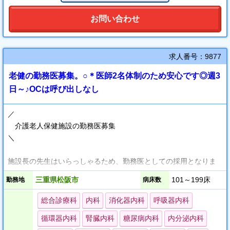
お問い合わせ
求人番号：9877
老健の勤務医募集。○＊医師2名体制のため安心です◎週3
日～♪OCは呼び出しなし
／
介護老人保健施設の勤務医募集
＼
施設長の先生はいらっしゃるため、勤務医としての採用となりま
す。
三重県松阪市
101～199床
勤務地
病床数
◎年齢不問
総合診療科
内科
消化器内科
呼吸器内科
◎経験不問
循環器内科
腎臓内科
糖尿病内科
内分泌内科
◎科目不問