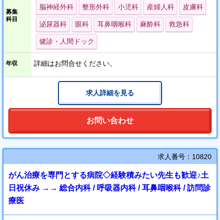
脳神経外科
整形外科
小児科
産婦人科
皮膚科
病院には、訪問看護ステーション、居宅介護、通所リハビリテー
募集
科目
ションセンター、訪問リハビリテーションセンターもあります。
泌尿器科
眼科
耳鼻咽喉科
麻酔科
救急科
また、MRIは2023年に入替を行いました。
健診・人間ドック
2025年度中にCTやマンモグラフィの入替も計画しています。
詳細はお問合せください。
年収
学会参加費への補助があり、院内には無料Wi-Fiが完備されており
ます。
また、職員のための院内保育所、病児用の病児保育・病後児保育
求人詳細を見る
も運営しております。
お問い合わせ
求人番号：10820
がん治療を専門とする病院◇経験積みたい先生も歓迎♪土
日祝休み →→ 総合内科 / 呼吸器内科 / 耳鼻咽喉科 / 訪問診
療医