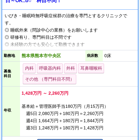
日～OK..o○゜科目不問！
いびき・睡眠時無呼吸症候群の治療を専門とするクリニックで
す。
◎ 睡眠外来（問診中心の業務）をお願いします
◎ 研修有り、専門科目は不問です
◎ 未経験の方でも安心して勤務できます
◎ 完全予約制で、休憩しっかり、残業ありません
熊本県熊本市中央区
0床
勤務地
病床数
週3日から勤務が可能で、週5日なら未経験でも年収2,000万円以上
内科
呼吸器内科
外科
耳鼻咽喉科
募集
が可能な高額求人です。
科目
その他 （専門科目不問）
高収入でオンオフのメリハリをつけた働き方を実現しませんか？
1,428万円 ～ 2,260万円
∴‥∵‥∴‥∵‥∴‥∴‥∵‥∴‥∵‥∴
基本給＋管理医師手当180万円（月15万円）
当院は、いびき・睡眠時無呼吸症候群の治療を全国で展開してい
年収
週5日 2,080万円＋180万円＝2,260万円
る医療法人が熊本に開院したクリニックになります。
週4日 1,664万円＋180万円＝1,844万円
週3日 1,248万円＋180万円＝1,428万円
勤務開始前にあらかじめ外来診察に慣れておきたいといったご希
望がある場合、外来研修を行うことも可能ですのでご相談くださ