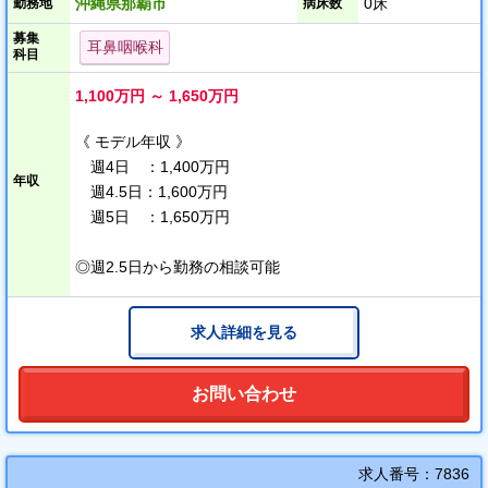
沖縄県那覇市
0床
勤務地
病床数
募集
⌒⌒⌒⌒⌒⌒⌒⌒⌒⌒⌒⌒⌒⌒⌒⌒⌒⌒⌒
耳鼻咽喉科
科目
◇沖縄移住・県外からの赴任もサポート！
県外在住で沖縄への移住や赴任をご検討されている先生には、赴
1,100万円 ～ 1,650万円
任手当の支給や、お盆・お正月など年2回までの帰省補助もご用意
しております。
《 モデル年収 》
「沖縄で暮らしたい」という内地の先生にもおすすめの求人で
週4日 ：1,400万円
年収
す。
週4.5日：1,600万円
週5日 ：1,650万円
⌒⌒⌒⌒⌒⌒⌒⌒⌒⌒⌒⌒⌒⌒⌒⌒⌒⌒⌒
◇将来の分院長候補も歓迎！
◎週2.5日から勤務の相談可能
今後は分院の立ち上げも視野に入れておりますので、将来的に分
院長としてご勤務いただける先生も大歓迎です。
求人詳細を見る
お問い合わせ
求人番号：7836