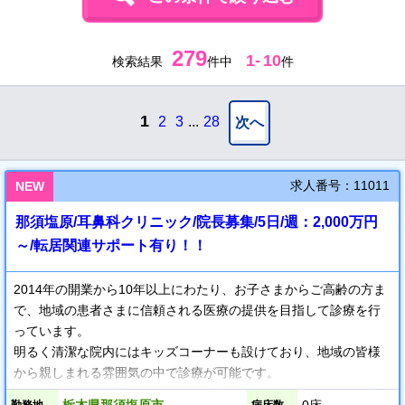
279
1
-
10
検索結果
件中
件
1
2
3
...
28
次へ
求人番号：11011
NEW
那須塩原/耳鼻科クリニック/院長募集/5日/週：2,000万円
～/転居関連サポート有り！！
2014年の開業から10年以上にわたり、お子さまからご高齢の方ま
で、地域の患者さまに信頼される医療の提供を目指して診療を行
っています。
明るく清潔な院内にはキッズコーナーも設けており、地域の皆様
から親しまれる雰囲気の中で診療が可能です。
オンライン資格確認システム、インターネット予約システム、自