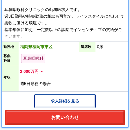
耳鼻咽喉科クリニックの勤務医求人です。
週3日勤務や時短勤務の相談も可能で、ライフスタイルに合わせて
柔軟に働ける環境です。
基本年俸に加え、一定数以上の診察でインセンティブの支給がご
ざいます。
週5日勤務で年俸2,000万円＋α～という高い給与水準も魅力です。
福岡県福岡市東区
0床
勤務地
病床数
募集
開院してまだ数年と新しく、明るい雰囲気のクリニックです。
耳鼻咽喉科
科目
駅近の好立地、さらに駐車場も完備しておりますので、電車・マ
イカーどちらでも快適に通勤いただけます。
2,000万円 ～
年収
外来業務で規則正しい生活を送りながら、高収入を実現できる求
週5日勤務の場合
人です。
日帰り手術をご希望の先生についても、ご相談に応じます。
求人詳細を見る
お問い合わせ