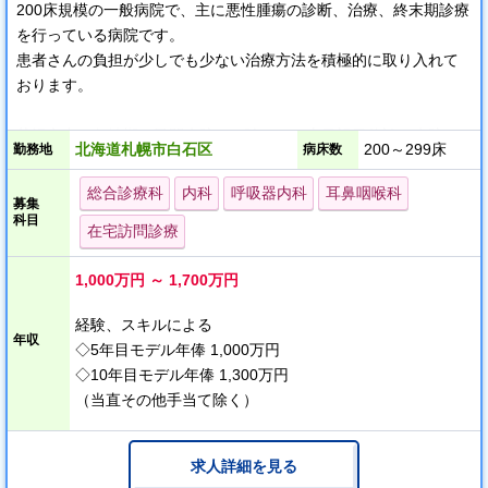
200床規模の一般病院で、主に悪性腫瘍の診断、治療、終末期診療
を行っている病院です。
患者さんの負担が少しでも少ない治療方法を積極的に取り入れて
おります。
札幌市内の急性期・民間病院では珍しく、土日祝日休診の病院で
北海道札幌市白石区
200～299床
勤務地
病床数
す。
病院は札幌市の中心部からほど近い立地です。
総合診療科
内科
呼吸器内科
耳鼻咽喉科
募集
最寄り駅から徒歩で約10分と、公共交通機関での通勤も大変便利
科目
在宅訪問診療
です。
職員用の駐車場利用が無料のため、お車で通勤されている方も多
1,000万円 ～ 1,700万円
くいらっしゃいます。
経験、スキルによる
年収
◇5年目モデル年俸 1,000万円
◇10年目モデル年俸 1,300万円
（当直その他手当て除く）
求人詳細を見る