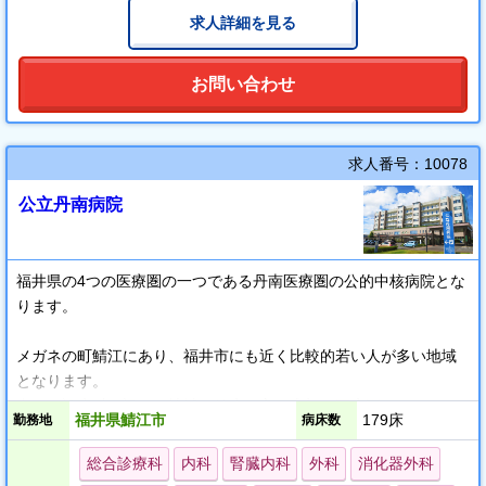
い。
求人詳細を見る
1日程度のトライアル勤務も可能です。
お問い合わせ
求人番号：10078
公立丹南病院
福井県の4つの医療圏の一つである丹南医療圏の公的中核病院とな
ります。
メガネの町鯖江にあり、福井市にも近く比較的若い人が多い地域
となります。
多くの診療科を設け、地域の健康を守る大切な医療圏となってお
福井県鯖江市
179床
勤務地
病床数
ります。
救急受入件数は、年間1,600件程度となっております。
総合診療科
内科
腎臓内科
外科
消化器外科