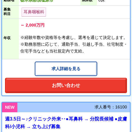
栃木県那須塩原市
0床
勤務地
病床数
動精算機など医療DXにも取り組んでおり、効率的な診療体制に向
募集
けて取り組んでいます。
耳鼻咽喉科
科目
東京駅からも東北新幹線で約1時間の通勤が可能です。
運営法人は、日本全国でクリニックの経営を行っております。
～ 2,000万円
法人の複数のメディカルパートナー（医師）によるナレッジのシ
ェアや休暇取得も柔軟に行えます。 経営の専門家によるサポート
※経験年数や資格等を考慮し、選考を通じて決定します。
年収
体制が構築されておりますので、ビジネス経験拡充や独立のご相
※勤務形態に応じて、通勤手当、引越し手当、社宅制度・
談なども適宜していただける環境です。
住宅手当なども当社規定内で支給。
集患や勤務効率向上など、運営法人と同じ経営視点で働いてくだ
さる院長に対しては、売上等に連動したインセンティブ制度をお
求人詳細を見る
選びいただけます。
※インセンティブ制度は、相談の上で入職2年目以降から適用にな
ります
お問い合わせ
求人番号：16100
NEW
週3.5日～♪クリニック外来‥●耳鼻科 → 分院長候補 ●皮膚
科/小児科 → 立ち上げ募集