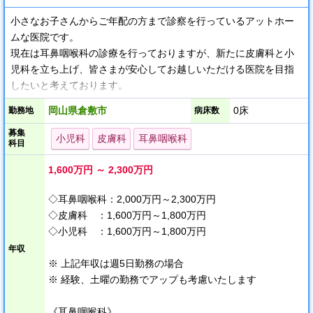
小さなお子さんからご年配の方まで診察を行っているアットホー
ムな医院です。
現在は耳鼻咽喉科の診療を行っておりますが、新たに皮膚科と小
児科を立ち上げ、皆さまが安心してお越しいただける医院を目指
したいと考えております。
岡山県倉敷市
0床
勤務地
病床数
出勤時間や退勤時間については9:30出勤や17:00退勤などのご相談
募集
も可能です。
小児科
皮膚科
耳鼻咽喉科
科目
また、土曜日休みについてもご相談いただけます。
1,600万円 ～ 2,300万円
━━━━━━━━━━━━━━━━━━━
＜耳鼻咽喉科＞
◇耳鼻咽喉科：2,000万円～2,300万円
将来の分院長を担う増員募集です。
◇皮膚科 ：1,600万円～1,800万円
非管理医師採用ですが、将来的な分院長候補を見据えた求人で
◇小児科 ：1,600万円～1,800万円
す。
年収
＿＿＿＿＿＿＿＿＿＿＿＿＿＿＿＿＿＿
※ 上記年収は週5日勤務の場合
＜皮膚科＞
※ 経験、土曜の勤務でアップも考慮いたします
皮膚科の新規立ち上げに伴う募集です。
非管理医師採用です。
《耳鼻咽喉科》