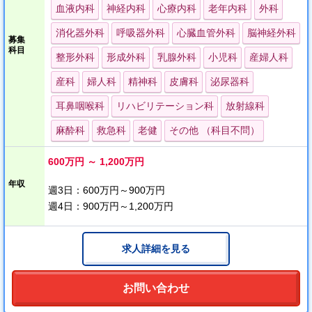
血液内科
神経内科
心療内科
老年内科
外科
＊ 週3日程度の勤務希望の方も相談に応じます。
消化器外科
呼吸器外科
心臓血管外科
脳神経外科
募集
科目
・━━・・━━・・━━・・━━・
整形外科
形成外科
乳腺外科
小児科
産婦人科
産科
婦人科
精神科
皮膚科
泌尿器科
最寄り駅から徒歩5分の場所に立地、アクセス良好で通勤しやすい
介護老人保健施設です。
耳鼻咽喉科
リハビリテーション科
放射線科
定員数150名の入所サービスとショートステイ、150名が利用でき
麻酔科
救急科
老健
その他 （科目不問）
る通所リハビリテーション（デイケア）に対応。
併設の内科クリニックや近隣医療機関とも密に連携し、医療と介
600万円 ～ 1,200万円
護の両面から入所通所利用者の生活をサポートしています。
年収
週3日：600万円～900万円
週4日：900万円～1,200万円
求人詳細を見る
お問い合わせ