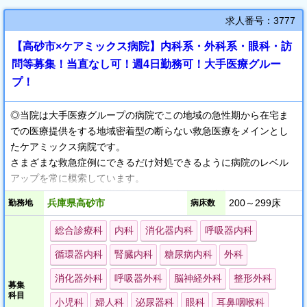
求人番号：3777
【高砂市×ケアミックス病院】内科系・外科系・眼科・訪
問等募集！当直なし可！週4日勤務可！大手医療グルー
プ！
◎当院は大手医療グループの病院でこの地域の急性期から在宅ま
での医療提供をする地域密着型の断らない救急医療をメインとし
たケアミックス病院です。
さまざまな救急症例にできるだけ対処できるように病院のレベル
アップを常に模索しています。
カンファレンスも非常勤医師も含めて全医師が参加されるアット
兵庫県高砂市
200～299床
勤務地
病床数
ホームな雰囲気が持ち味です。
お子様の教育にも適している地域でもあり、ライフスタイルに合
総合診療科
内科
消化器内科
呼吸器内科
わせた色々なご希望にも対応できる環境です。
循環器内科
腎臓内科
糖尿病内科
外科
◎福利厚生は充実しており、給与は手当が豊富で総額は高い設定
になります。
消化器外科
呼吸器外科
脳神経外科
整形外科
募集
科目
小児科
婦人科
泌尿器科
眼科
耳鼻咽喉科
◎JR線曽根駅から5～6分程度、姫路駅からは15～16分に位置して