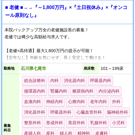
■ 老健 ■→→『～1,800万円』×『土日祝休み』×『オンコ
ール原則なし』
本院バックアップ万全の老健施設長の募集！
老健では稀少な高額給与求人です。
【老健×高待遇】最大1,800万円の提示が可能！
【定年なし】年齢を気にせず、長く安定して働ける！
【QOL重視】土日祝休み＆本院の強力なバックアップあり！
石川県七尾市
101～199床
勤務地
病床数
・‥…━━━━━━━…‥・
総合診療科
内科
消化器内科
呼吸器内科
循環器内科
腎臓内科
糖尿病内科
内分泌内科
非常勤医師との複数名体制、平日のみ勤務。
近接病院（本院）のバックアップも受けられます。
血液内科
神経内科
心療内科
老年内科
外科
夜間は電話問い合わせもほとんどございません。
消化器外科
呼吸器外科
心臓血管外科
脳神経外科
「給与は維持しつつ、負担を減らしたい」という先生に最適な求
整形外科
形成外科
美容外科
乳腺外科
小児科
募集
人です。
科目
産婦人科
産科
婦人科
精神科
皮膚科
定年制もなく、宿舎完備で遠方からの移住転職も大歓迎です。