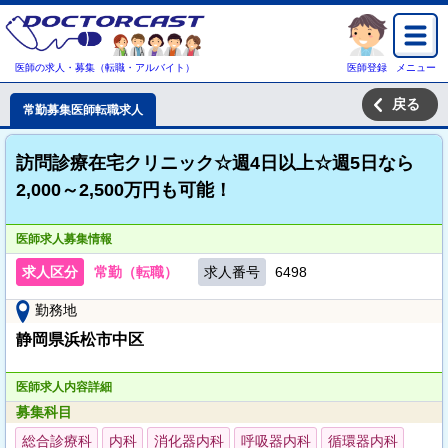
医師の求人・募集（転職・アルバイト）
医師登録
メニュー
戻る
常勤募集医師転職求人
訪問診療在宅クリニック☆週4日以上☆週5日なら
2,000～2,500万円も可能！
医師求人募集情報
求人区分
常勤（転職）
求人番号
6498
勤務地
静岡県浜松市中区
医師求人内容詳細
募集科目
総合診療科
内科
消化器内科
呼吸器内科
循環器内科