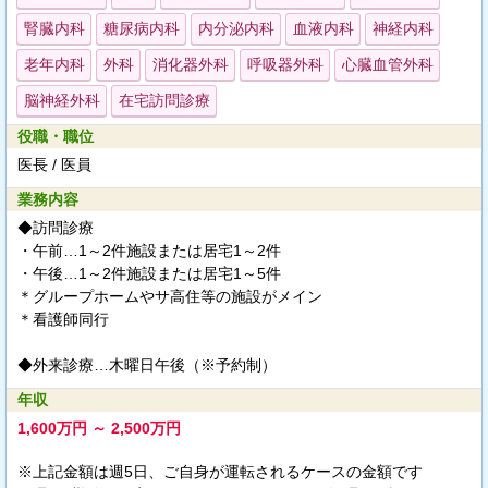
腎臓内科
糖尿病内科
内分泌内科
血液内科
神経内科
老年内科
外科
消化器外科
呼吸器外科
心臓血管外科
脳神経外科
在宅訪問診療
役職・職位
医長 / 医員
業務内容
◆訪問診療
・午前…1～2件施設または居宅1～2件
・午後…1～2件施設または居宅1～5件
＊グループホームやサ高住等の施設がメイン
＊看護師同行
◆外来診療…木曜日午後（※予約制）
年収
1,600万円 ～ 2,500万円
※上記金額は週5日、ご自身が運転されるケースの金額です