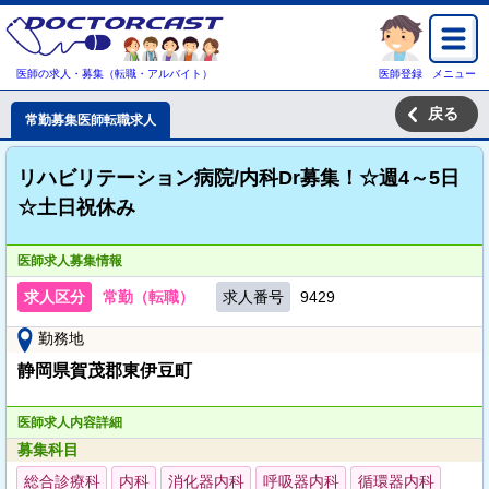
医師の求人・募集（転職・アルバイト）
医師登録
メニュー
戻る
常勤募集医師転職求人
リハビリテーション病院/内科Dr募集！☆週4～5日
☆土日祝休み
医師求人募集情報
求人区分
常勤（転職）
求人番号
9429
勤務地
静岡県賀茂郡東伊豆町
医師求人内容詳細
募集科目
総合診療科
内科
消化器内科
呼吸器内科
循環器内科