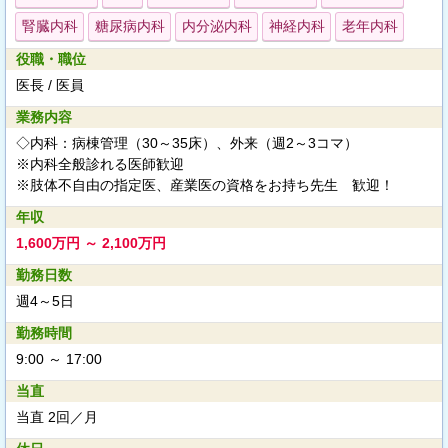
腎臓内科
糖尿病内科
内分泌内科
神経内科
老年内科
役職・職位
医長 / 医員
業務内容
◇内科：病棟管理（30～35床）、外来（週2～3コマ）
※内科全般診れる医師歓迎
※肢体不自由の指定医、産業医の資格をお持ち先生 歓迎！
年収
1,600万円 ～ 2,100万円
勤務日数
週4～5日
勤務時間
9:00 ～ 17:00
当直
当直 2回／月