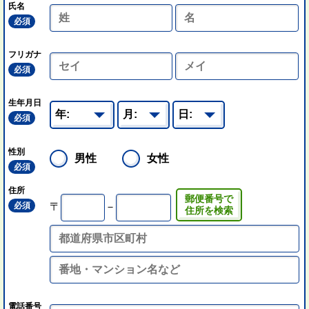
氏名
必須
フリガナ
必須
生年月日
必須
性別
男性
女性
必須
住所
郵便番号で
必須
〒
－
住所を検索
電話番号