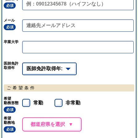
必須
メール
必須
卒業大学
医師免許
取得年
ご希望条件
希望
常勤
非常勤
勤務形態
必須
希望
勤務地
都道府県を選択
必須