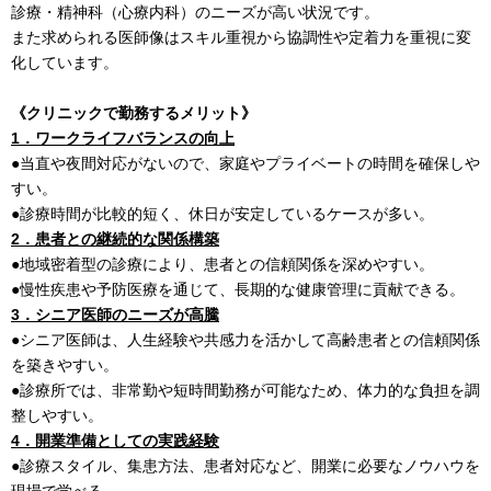
診療・精神科（心療内科）のニーズが高い状況です。
また求められる医師像はスキル重視から協調性や定着力を重視に変
化しています。
《クリニックで勤務するメリット》
1．ワークライフバランスの向上
●当直や夜間対応がないので、家庭やプライベートの時間を確保しや
すい。
●診療時間が比較的短く、休日が安定しているケースが多い。
2．患者との継続的な関係構築
●地域密着型の診療により、患者との信頼関係を深めやすい。
●慢性疾患や予防医療を通じて、長期的な健康管理に貢献できる。
3．シニア医師のニーズが高騰
●シニア医師は、人生経験や共感力を活かして高齢患者との信頼関係
を築きやすい。
●診療所では、非常勤や短時間勤務が可能なため、体力的な負担を調
整しやすい。
4．開業準備としての実践経験
●診療スタイル、集患方法、患者対応など、開業に必要なノウハウを