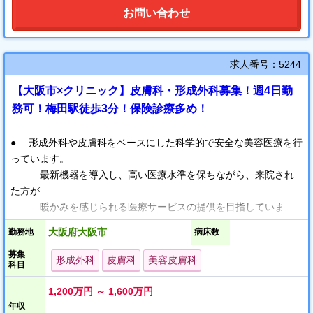
お問い合わせ
求人番号：5244
【大阪市×クリニック】皮膚科・形成外科募集！週4日勤
務可！梅田駅徒歩3分！保険診療多め！
● 形成外科や皮膚科をベースにした科学的で安全な美容医療を行
っています。
最新機器を導入し、高い医療水準を保ちながら、来院され
た方が
暖かみを感じられる医療サービスの提供を目指していま
す。
大阪府大阪市
勤務地
病床数
募集
● 外来診療は1日に70名ほど、老若男女問わず
形成外科
皮膚科
美容皮膚科
科目
幅広い患者様がお越しになります。
一般皮膚科や皮膚腫瘍などの疾患が多く、
1,200万円 ～ 1,600万円
手術やレーザーでの治療法で対応しております。
年収