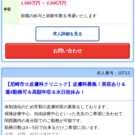
土日は待機当番制にしていて、約8名の医師で毎週シフトを組んで
1,500万円 ～ 2,000万円
いますので約2ヵ月に一度くらいのペースで当番が回ってきます。
年収
その時は看取りとして行っていただければ行動は自由です。
前職の給与と経験年数を考慮いたします
平日は常勤のドクターで毎日、交代制を考えています。
看取り以外で夜間オンコールで走ることはほとんど無いです。そ
求人詳細を見る
の代わり、日中の間に診ていただくようにお願いしています。
お問い合わせ
求人番号：10713
【尼崎市☆皮膚科クリニック】皮膚科募集！美容あり＆
週4勤務可＆高額年収＆水日祝休み！
体制強化のため常勤の皮膚科医の募集をしております。
保険診療中心、自由診療中心といった先生のご希望に合わせて、
関西圏内の各分院でのご勤務が可能です。
勤務日数は4～5日で出来るだけご希望に沿います。
水曜、日曜、祝日は休診です。