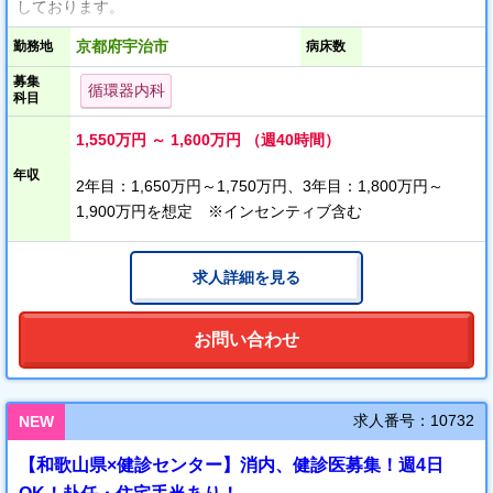
しております。
京都府宇治市
勤務地
病床数
できるだけ負担を軽減するために勤務時間は3パターンございま
募集
す。
循環器内科
科目
※週30時間以上の勤務で常勤扱いとなります。
（1）8時30分～16時00分（休憩45分）
1,550万円 ～ 1,600万円 （週40時間）
（2）8時30分～17時30分（休憩60分）
年収
（3）8時30分～19時00分（休憩60分）
2年目：1,650万円～1,750万円、3年目：1,800万円～
1,900万円を想定 ※インセンティブ含む
求人詳細を見る
お問い合わせ
求人番号：10732
NEW
【和歌山県×健診センター】消内、健診医募集！週4日