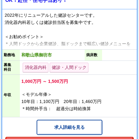
OK！赴任・住宅手当あり！
2022年にリニューアルした健診センターです。
消化器内科若しくは健診担当医を募集中です。
＜お勧めポイント＞
＊人間ドックから企業健診、脳ドックまで幅広い健診メニューを
提供しています
和歌山県御坊市
勤務地
病床数
＊年間休日124日、時短の相談も可能です
募集
＊24時間利用可能な院内保育所を完備、学童保育もあり子育て中
消化器内科
健診・人間ドック
科目
の先生にも安心です
※オンオフはっきり勤務希望の方にも嬉しい週4日OK
1,000万円 ～ 1,500万円
※赴任・住宅手当も支給あり
＜モデル年俸＞
年収
10年目：1,100万円 20年目：1,460万円
＊時間外手当： 超過分は時給換算
求人詳細を見る