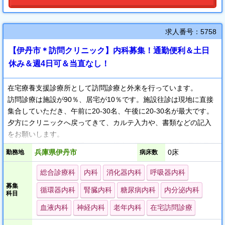
求人番号：5758
【伊丹市＊訪問クリニック】内科募集！通勤便利＆土日
休み＆週4日可＆当直なし！
在宅療養支援診療所として訪問診療と外来を行っています。
訪問診療は施設が90％、居宅が10％です。施設往診は現地に直接
集合していただき、午前に20-30名、午後に20-30名が最大です。
夕方にクリニックへ戻ってきて、カルテ入力や、書類などの記入
をお願いします。
受け持ち患者数は施設系ばかりの場合は平均200-300人（勤務日数
兵庫県伊丹市
0床
勤務地
病床数
によって変動）です。
オンコールはファーストコールは看護師が24時間待機しますの
総合診療科
内科
消化器内科
呼吸器内科
で、先生へのオンコールは基本的にありません。
募集
循環器内科
腎臓内科
糖尿病内科
内分泌内科
月～金までの勤務で土日は原則としてお休みです。
科目
オンコールは自分の担当患者に対しては、原則24時間365日です
血液内科
神経内科
老年内科
在宅訪問診療
が、交替することは随時可能です。