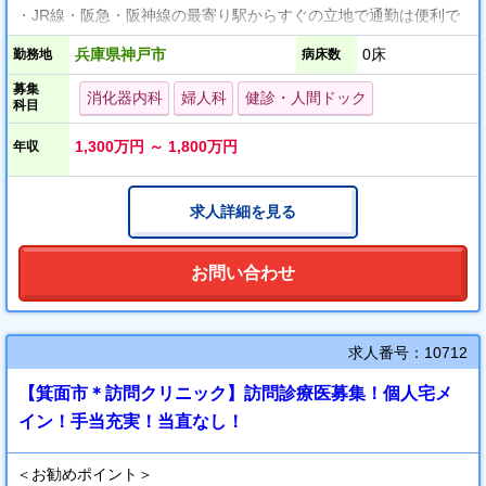
・JR線・阪急・阪神線の最寄り駅からすぐの立地で通勤は便利で
す。
兵庫県神戸市
0床
勤務地
病床数
・日祝休み
募集
・当直・オンコールなしでオンオフはっきり！
消化器内科
婦人科
健診・人間ドック
科目
・週4から5日勤務で年俸1,300～1,800万円のご提示！
1,300万円 ～ 1,800万円
年収
求人詳細を見る
お問い合わせ
求人番号：10712
【箕面市＊訪問クリニック】訪問診療医募集！個人宅メ
イン！手当充実！当直なし！
＜お勧めポイント＞