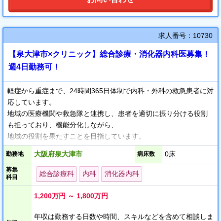
求人番号：10730
【泉大津市×クリニック】総合診療・消化器内科医募集！
週4日勤務可！
軽症から重症まで、24時間365日体制で内科・外科の救急患者に対
応しています。
地域の医療機関や救急隊と連携し、患者を適切に振り分ける役割
も担っており、機能分化しながら、
地域の役割を果たすことを目指しています。
大阪府泉大津市
0床
勤務地
病床数
・現在は非常勤で対応中ですが患者さんが増加中ですので常勤医
募集
師を募集します。
総合診療科
内科
消化器内科
科目
・勤務日数や勤務時間については面談時に話し合って出来るだけ
対応します。
1,200万円 ～ 1,800万円
年収は勤務する日数や時間、スキルなどを含めて相談しま