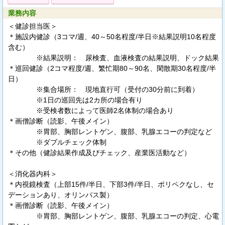
業務内容
＜健診担当医＞
＊施設内健診（3コマ/週、40～50名程度/半日※結果説明10名程度
含む）
※結果説明： 尿検査、血液検査の結果説明、ドック結果
＊巡回健診（2コマ程度/週、繁忙期80～90名、閑散期30名程度/半
日）
※集合場所： 現地直行可（受付の30分前に到着）
※1日の巡回先は2カ所の場合有り
※受検者数によって医師2名体制の場合あり
＊画僧診断（読影、午後メイン）
※胃部、胸部レントゲン、腹部、乳腺エコーの判定など
※ダブルチェック体制
＊その他（健診結果作成及びチェック、産業医活動など）
＜消化器内科＞
＊内視鏡検査（上部15件/半日、下部3件/半日、ポリペクなし、セ
デーションあり、オリンパス製）
＊画僧診断（読影、午後メイン）
※胃部、胸部レントゲン、腹部、乳腺エコーの判定、心電