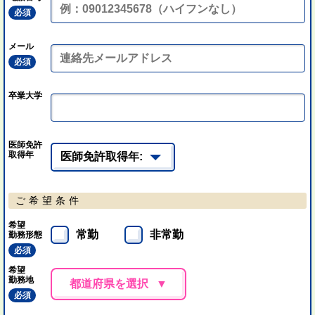
必須
メール
必須
卒業大学
医師免許
取得年
ご希望条件
希望
常勤
非常勤
勤務形態
必須
希望
勤務地
都道府県を選択
必須