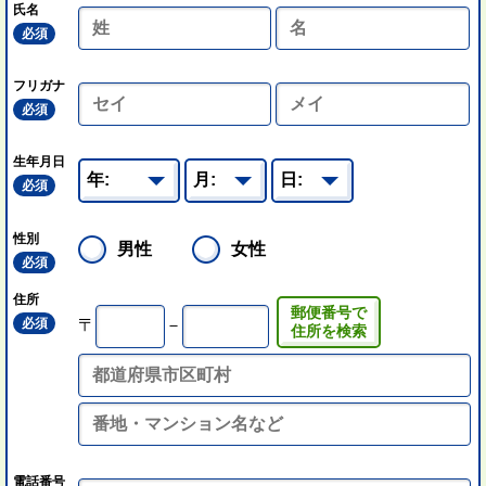
氏名
必須
フリガナ
必須
生年月日
必須
性別
男性
女性
必須
住所
郵便番号で
必須
〒
－
住所を検索
電話番号