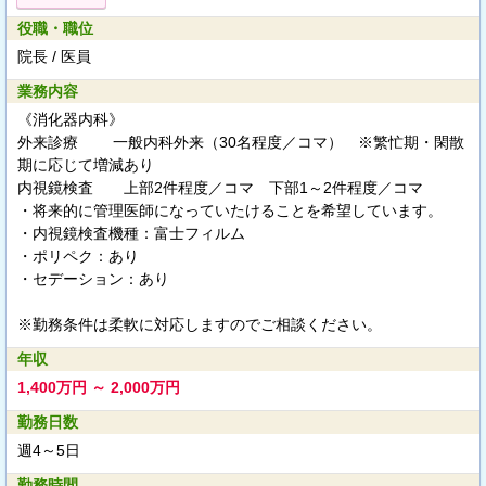
役職・職位
院長 / 医員
業務内容
《消化器内科》
外来診療 一般内科外来（30名程度／コマ） ※繁忙期・閑散
期に応じて増減あり
内視鏡検査 上部2件程度／コマ 下部1～2件程度／コマ
・将来的に管理医師になっていたけることを希望しています。
・内視鏡検査機種：富士フィルム
・ポリペク：あり
・セデーション：あり
※勤務条件は柔軟に対応しますのでご相談ください。
年収
1,400万円 ～ 2,000万円
勤務日数
週4～5日
勤務時間