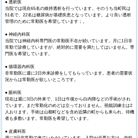
● 透析医
当院では現在65名の維持透析を行っています。そのうち当町民は
51名で、22名は糖尿病が基礎疾患となっています。より良い透析
管理のために常勤医を希望しています；。
● 神経内科医
当院では神経内科専門医の常勤医不在が続いています。月に1日非
常勤で診療していますが、絶対的に需要を満たしてはいません。専
門医を希望しています。
● 循環器内科医
非常勤医に週に2日外来診療をしてもらっています。患者の需要状
況からは常勤医が欲しいところです。
● 眼科医
現在は週に3日の外来で、1日は午後から白内障などの手術がされ
ています。まだ常勤化のめどは立っておりません。視能訓練士は2
人おります。手術は山都町などを含め近隣の町からも来られ、待機
者も多数います。常勤医を希望しています。
● 皮膚科医
週に3日非常勤で来ていただいています。入院が必要な方は、内科