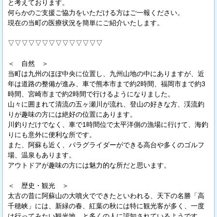
と考えております。
何らかのご支援ご協力をいただける方はご一報ください。
現在の当町の医療状況を簡単にご紹介いたします。
▽▽▽▽▽▽▽▽▽▽▽▽▽▽
＜ 自然 ＞
当町は九州のほぼ中央に位置し、九州山地の中にありますが、近
年は道路の整備が進み、車で熊本市まで約2時間、福岡市まで約3
時間、宮崎市まで約2時間で行けるようになりました。
山々に囲まれて清流の五ヶ瀬川が流れ、登山の好きな方、渓流釣
りが趣味の方には絶好の位置にあります。
川釣りだけでなく、車で1時間位で太平洋側の漁場に行けて、海釣
りにも意外に便利な所です。
また、阿蘇も近く、パラグライダーができる高台や多くのゴルフ
場、温泉もあります。
アウトドアが趣味の方には魅力的な所だと思います。
＜ 歴史・観光 ＞
太古の昔に阿蘇山の大噴火でできたといわれる、天下の名勝「高
千穂峡」には、新緑の春、紅葉の秋には特に観光客が多く、一度
は行ってみたい観光地、と多くの人に認知されているようです。