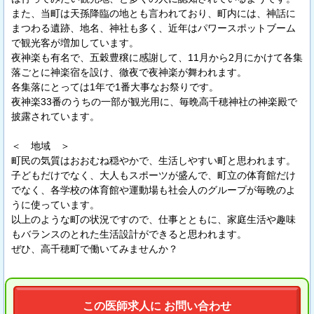
また、当町は天孫降臨の地とも言われており、町内には、神話に
まつわる遺跡、地名、神社も多く、近年はパワースポットブーム
で観光客が増加しています。
夜神楽も有名で、五穀豊穣に感謝して、11月から2月にかけて各集
落ごとに神楽宿を設け、徹夜で夜神楽が舞われます。
各集落にとっては1年で1番大事なお祭りです。
夜神楽33番のうちの一部が観光用に、毎晩高千穂神社の神楽殿で
披露されています。
＜ 地域 ＞
町民の気質はおおむね穏やかで、生活しやすい町と思われます。
子どもだけでなく、大人もスポーツが盛んで、町立の体育館だけ
でなく、各学校の体育館や運動場も社会人のグループが毎晩のよ
うに使っています。
以上のような町の状況ですので、仕事とともに、家庭生活や趣味
もバランスのとれた生活設計ができると思われます。
ぜひ、高千穂町で働いてみませんか？
この医師求人に お問い合わせ