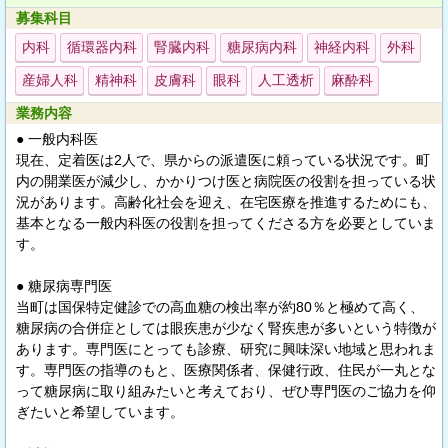
募集科目
内科
循環器内科
腎臓内科
糖尿病内科
神経内科
外科
産婦人科
精神科
皮膚科
眼科
人工透析
麻酔科
業務内容
● 一般内科医
現在、定着医は2人で、県からの派遣医に頼っている状況です。町
内の開業医が減少し、かかりつけ医と病院医の役割を担っている状
況があります。高齢化社会を迎え、在宅医療を推進するためにも、
基本となる一般内科医の役割を担ってくださる方を必要としていま
す。
● 糖尿病専門医
当町は国保特定健診での高血糖の検出率が約80％と極めて高く、
糖尿病の合併症としては眼疾患が少なく腎疾患が多いという特徴が
あります。専門医にとっても診療、研究に興味深い地域と思われま
す。専門医の指導のもと、医療関係者、保健行政、住民が一丸とな
って糖尿病に取り組みたいと考えており、ぜひ専門医のご協力を仰
ぎたいと希望しています。