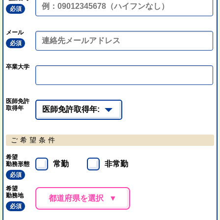
必須
メール
必須
卒業大学
医師免許
取得年
ご希望条件
希望
常勤
非常勤
勤務形態
必須
希望
勤務地
都道府県を選択
必須