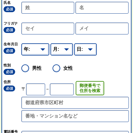
氏名
必須
フリガナ
必須
生年月日
必須
性別
男性
女性
必須
住所
郵便番号で
必須
〒
－
住所を検索
電話番号