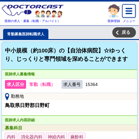
医師の求人・募集（転職・アルバイト）
医師登録
メニュー
戻る
常勤募集医師転職求人
中小規模（約100床）の【自治体病院】☆ゆっく
り、じっくりと専門領域を深めることができます
医師求人募集情報
求人区分
常勤（転職）
求人番号
15364
勤務地
鳥取県日野郡日野町
医師求人内容詳細
募集科目
内科
消化器内科
神経内科
麻酔科