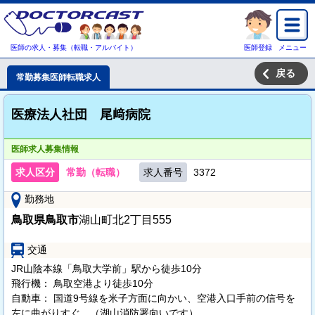
医師の求人・募集（転職・アルバイト）
医師登録
メニュー
戻る
常勤募集医師転職求人
医療法人社団 尾﨑病院
医師求人募集情報
求人区分
常勤（転職）
求人番号
3372
勤務地
鳥取県鳥取市
湖山町北2丁目555
交通
JR山陰本線「鳥取大学前」駅から徒歩10分
飛行機： 鳥取空港より徒歩10分
自動車： 国道9号線を米子方面に向かい、空港入口手前の信号を
左に曲がりすぐ。（湖山消防署向いです）