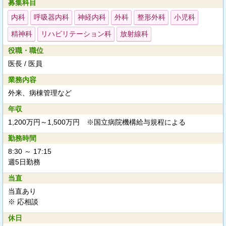
募集科目
内科
呼吸器内科
神経内科
外科
整形外科
小児科
精神科
リハビリテーション科
放射線科
役職・職位
医長 / 医員
業務内容
外来、病棟管理など
年収
1,200万円～1,500万円 ※国立病院機構給与規程による
勤務時間
8:30 ～ 17:15
週5日勤務
当直
当直あり
※ 応相談
休日