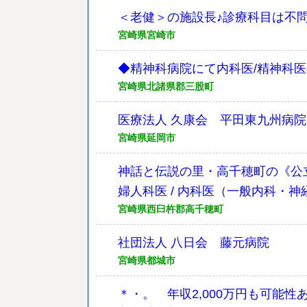
＜老健＞の施設長♪診療科目は不
宮崎県宮崎市
◆精神科病院にて内科医/精神科
宮崎県北諸県郡三股町
医療法人 久康会 平田東九州病院
宮崎県延岡市
神話と伝説の里・高千穂町の《公立病院》
婦人科医 / 内科医（一般内科・
宮崎県西臼杵郡高千穂町
社団法人 八日会 藤元病院
宮崎県都城市
＊・。 年収2,000万円も可能