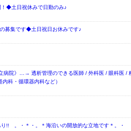
問！◆土日祝休みで日勤のみ♪
医の募集です◆土日祝日お休みです♪
…→ 透析管理のできる医師 / 外科医 / 眼科医 / 精神科
神経内科・循環器内科など）
性あり!! 。・＊・。＊海沿いの開放的な立地です＊。・