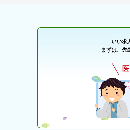
いい求
まずは、先
医