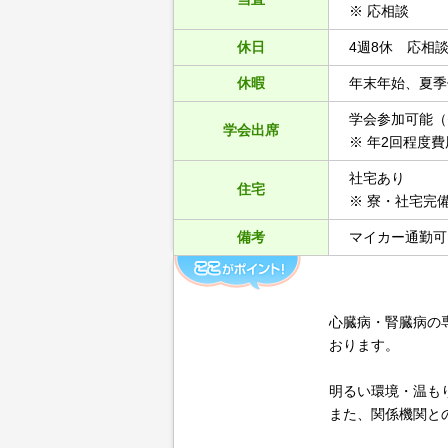
※ 応相談
休日
4週8休 応相
休暇
年末年始、夏季
学会参加可能（
学会出席
※ 年2回程度
社宅あり
住宅
※ 寮・社宅完
備考
マイカー通勤可
心臓病・腎臓病の
おります。
明るい環境・温も
また、関係機関と