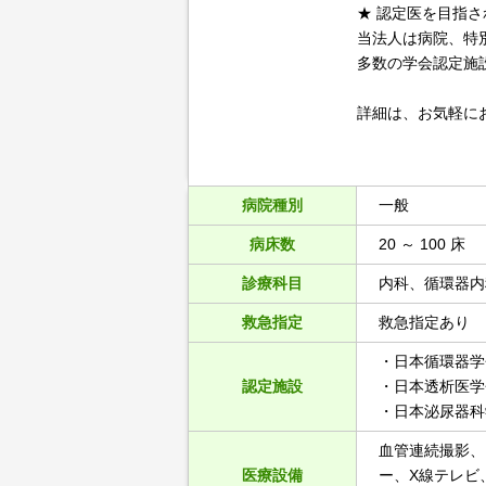
★ 認定医を目指
当法人は病院、特
多数の学会認定施
詳細は、お気軽に
病院種別
一般
病床数
20 ～ 100 床
診療科目
内科、循環器内
救急指定
救急指定あり
・日本循環器学
認定施設
・日本透析医学
・日本泌尿器科
血管連続撮影、
医療設備
ー、X線テレビ