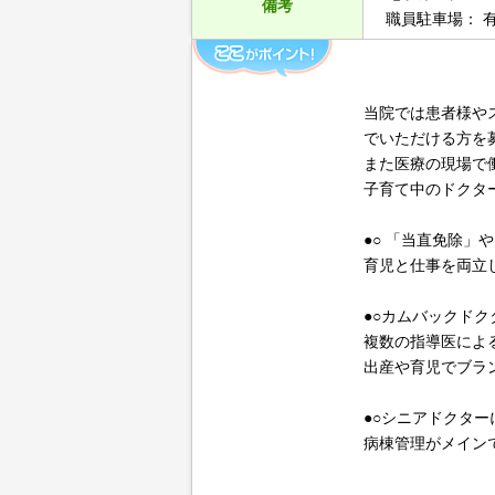
備考
職員駐車場： 有
当院では患者様や
でいただける方を
また医療の現場で
子育て中のドクタ
●○ 「当直免除」
育児と仕事を両立
●○カムバックドク
複数の指導医によ
出産や育児でブラ
●○シニアドクタ
病棟管理がメイン