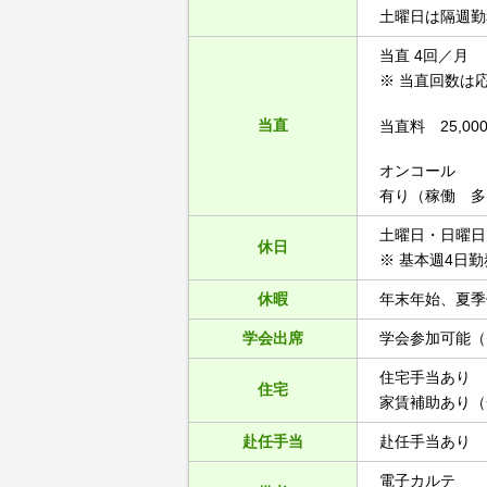
土曜日は隔週勤
当直 4回／月
※ 当直回数は
当直
当直料 25,00
オンコール
有り（稼働 多
土曜日・日曜日
休日
※ 基本週4日
休暇
年末年始、夏季
学会出席
学会参加可能（
住宅手当あり
住宅
家賃補助あり（一
赴任手当
赴任手当あり
電子カルテ