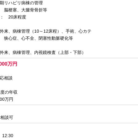
期リハビリ病棟の管理
 脳梗塞、大腿骨骨折等
 20床程度
外来、病棟管理（10～12床程）、手術、心カテ
 狭心症、心不全、閉塞性動脈硬化等
外来、病棟管理、内視鏡検査（上部・下部）
,000万円
応相談
程度の年収
300万円
ご相談可
12:30