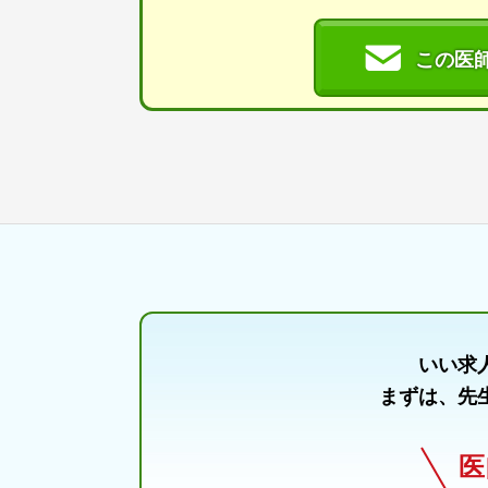
この医
いい求
まずは、先
医