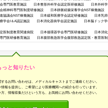
学会専門医教育施設 日本整形外科学会認定医研修施設 日本外科学
学会精神科専門医制度研修施設 日本静脈経腸栄養学会NST稼働施設
推進協議会NST稼働施設 日本緩和医療学会認定研修施設 日本乳癌
治療学会I＆A認証施設 日本消化器病学会認定施設 日本脳ドック
認定医制度教育関連病院 日本循環器学会専門医研修施設 日本消化
会専門医研修教育施設 日本腹部救急医学会腹部救急認定医・教育医制
もっと知りたい
関するお問い合わせは、メディカルキャストまでご連絡ください。
い情報を提供し、ご希望により医療機関への紹介を行っています。
い方、情報収集だけという方も、お気軽にお問い合わせください。