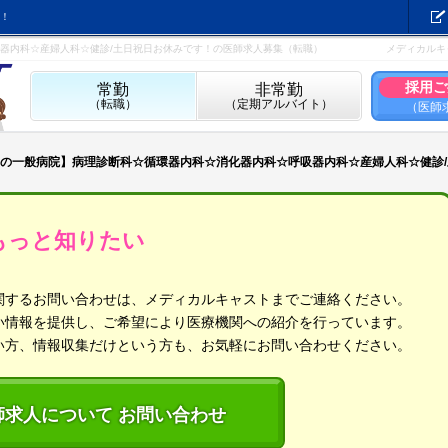
！
器内科☆産婦人科☆健診/土日祝日お休みです！の医師求人募集（転職）
メディカルキ
採用ご
常勤
非常勤
（転職）
（定期アルバイト）
（医師
の一般病院】病理診断科☆循環器内科☆消化器内科☆呼吸器内科☆産婦人科☆健診
もっと知りたい
関するお問い合わせは、メディカルキャストまでご連絡ください。
い情報を提供し、ご希望により医療機関への紹介を行っています。
い方、情報収集だけという方も、お気軽にお問い合わせください。
師求人について お問い合わせ