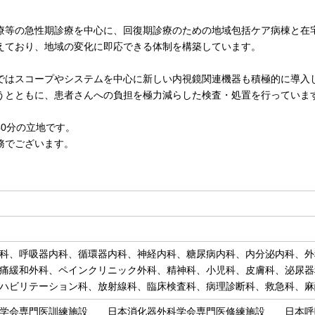
療等の急性期診療を中心に、回復期診療のための地域包括ケア病棟と在
えており、地域の変化に即応できる体制を構築しています。
ではスコープやシステムを中心に新しい内視鏡関連機器も積極的に導入
うとともに、患者さんへの負担を極力減らした検査・処置を行っていま
40分の立地です。
務でございます。
科、呼吸器内科、循環器内科、神経内科、糖尿病内科、内分泌内科、外
痛緩和外科、ペインクリニック外科、精神科、小児科、皮膚科、泌尿器
ハビリテーション科、放射線科、臨床検査科、病理診断科、救急科、麻
科学会専門医訓練施設 日本消化器外科学会専門医修練施設 日本呼