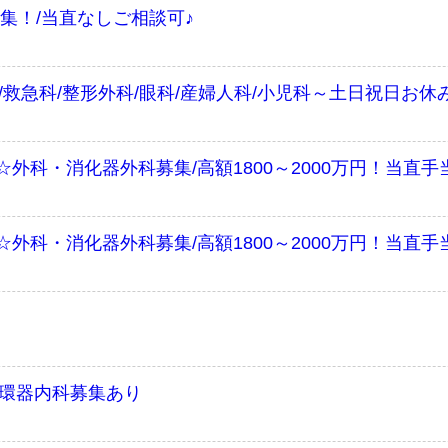
集！/当直なしご相談可♪
/救急科/整形外科/眼科/産婦人科/小児科～土日祝日お休
外科・消化器外科募集/高額1800～2000万円！当直
外科・消化器外科募集/高額1800～2000万円！当直
循環器内科募集あり