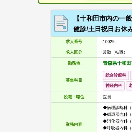
【十和田市内の一般
健診/土日祝日お休
求人番号
10029
求人区分
常勤（転職）
勤務地
青森県十和田
総合診療科
募集科目
神経内科
役職・職位
医員
◆病理診断科（
◆循環器内科（
◆消化器内科（
業務内容
◆呼吸器内科（