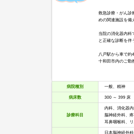
救急診療・がん診
めの関連施設を備
当院の消化器内科
と正確な診断を伴
八戸駅から車で約
十和田市内のご勤
病院種別
一般、精神
病床数
300 ～ 399 床
内科、消化器内
診療科目
脳神経外科、疼
耳鼻咽喉科、リ
日本脳神経外