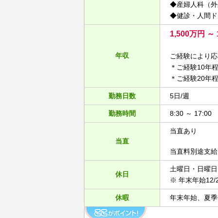
◆産婦人科（外
◆健診・人間ド
1,500万円 
年収
ご経験により応
＊ご経験10年程度
＊ご経験20年程度
勤務日数
5日/週
勤務時間
8:30 ～ 17:00
当直あり
当直
当直料別途支給
土曜日・日曜日
休日
※ 年末年始12/2
休暇
年末年始、夏季