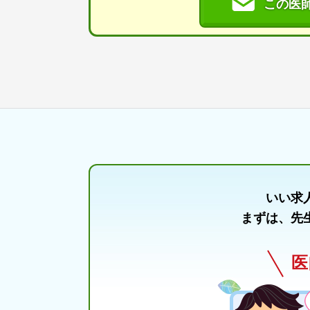
この医
いい求
まずは、先
医