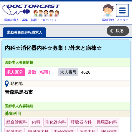
医師の求人・募集（転職・アルバイト）
医師登録
メニュー
戻る
常勤募集医師転職求人
内科☆消化器内科☆募集！/外来と病棟☆
医師求人募集情報
求人区分
常勤（転職）
求人番号
4626
勤務地
青森県黒石市
医師求人内容詳細
募集科目
総合診療科
内科
消化器内科
呼吸器内科
循環器内科
腎臓内科
糖尿病内科
内分泌内科
血液内科
神経内科