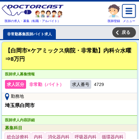
医師の求人・募集（転職・アルバイト）
医師登録
メニュー
戻る
非常勤募集医師バイト求人
【白岡市×ケアミックス病院・非常勤】内科☆水曜
⇒8万円
医師求人募集情報
求人区分
非常勤（バイト）
求人番号
4729
勤務地
埼玉県白岡市
医師求人内容詳細
募集科目
総合診療科
内科
消化器内科
呼吸器内科
循環器内科