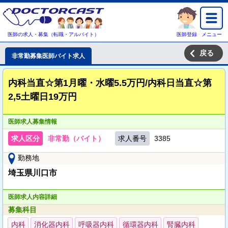
医師の求人・募集（転職・アルバイト）
医師登録
メニュー
戻る
非常勤募集医師バイト求人
内科当直☆第1月曜・水曜5.5万円/内科日当直☆第
2,5土曜日19万円
医師求人募集情報
求人区分
非常勤（バイト）
求人番号
3385
勤務地
埼玉県川口市
医師求人内容詳細
募集科目
内科
消化器内科
呼吸器内科
循環器内科
腎臓内科