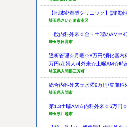
【地域密着型クリニック】訪問診療
埼玉県さいたま市南区
一般内科外来☆金・土曜のAM⇒4
埼玉県日高市
透析管理☆月曜☆8万円/消化器内科
万円/産婦人科外来☆土曜AM☆時
埼玉県入間郡三芳町
総合内科外来☆水曜9万円/皮膚科外
埼玉県入間市
第1.3土曜AM☆内科外来☆6万
埼玉県川越市