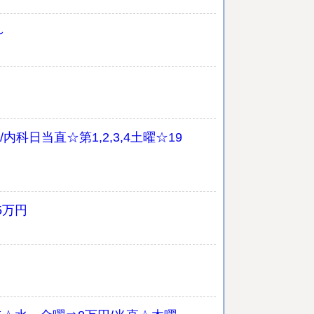
～
日当直☆第1,2,3,4土曜☆19
5万円