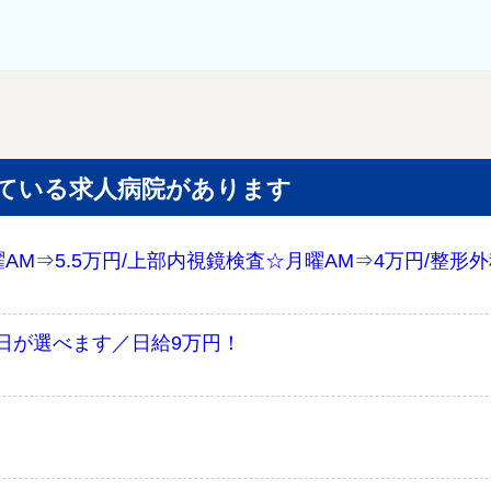
ている求人病院があります
AM⇒5.5万円/上部内視鏡検査☆月曜AM⇒4万円/整形
日が選べます／日給9万円！