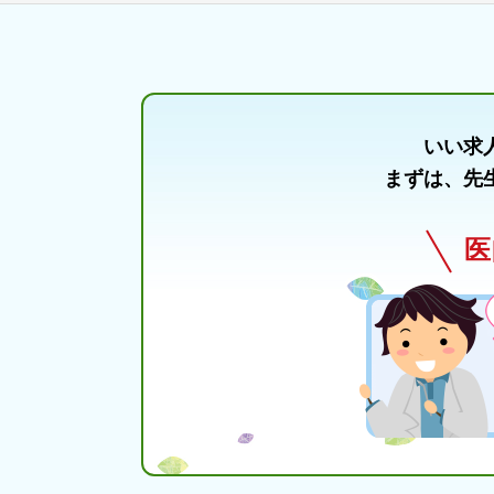
いい求
まずは、先
医