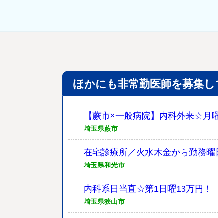
ほかにも非常勤医師を募集し
【蕨市×一般病院】内科外来☆月曜
埼玉県蕨市
在宅診療所／火水木金から勤務曜
埼玉県和光市
内科系日当直☆第1日曜13万円！
埼玉県狭山市