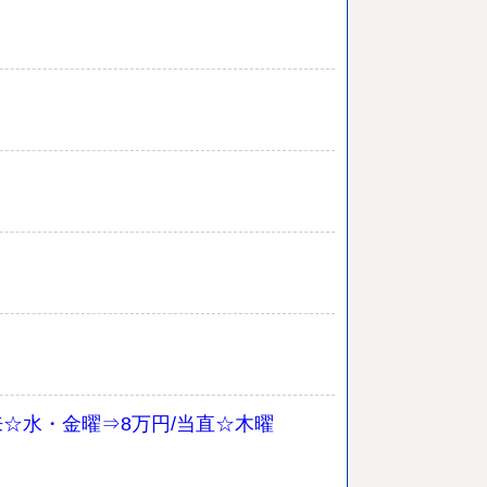
来☆水・金曜⇒8万円/当直☆木曜