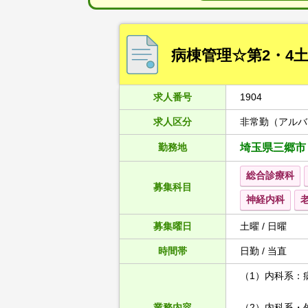
病棟管理☆第2・4
求人番号
1904
求人区分
非常勤（アルバ
勤務地
埼玉県三郷市
総合診療科
募集科目
神経内科
募集曜日
土曜 / 日曜
時間帯
日勤 / 当直
（1）内科系：
業務内容
（2）内科系・