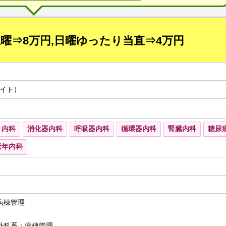
土曜⇒8万円,日曜ゆったり当直⇒4万円
イト）
内科
消化器内科
呼吸器内科
循環器内科
腎臓内科
糖尿
老年内科
病棟管理
外科系：病棟管理