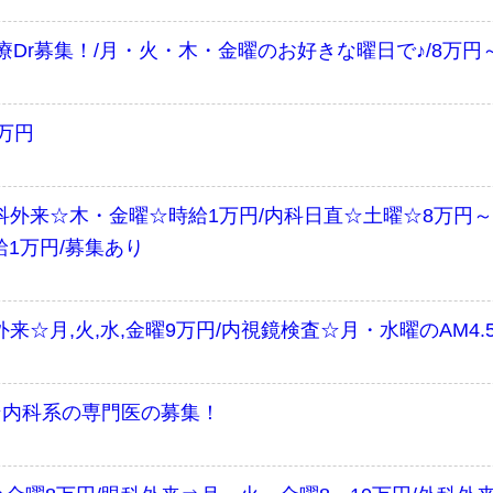
Dr募集！/月・火・木・金曜のお好きな曜日で♪/8万円
万円
外来☆木・金曜☆時給1万円/内科日直☆土曜☆8万円～/内科
給1万円/募集あり
来☆月,火,水,金曜9万円/内視鏡検査☆月・水曜のAM4.
円☆内科系の専門医の募集！