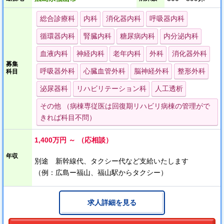
★日本リハビリテーション医学会研修施設
リハビリテーション科専門医を目指す先生も歓迎
総合診療科
内科
消化器内科
呼吸器内科
循環器内科
腎臓内科
糖尿病内科
内分泌内科
★透析可能な先生も歓迎！
透析センターのセンター長候補も募集してます。
血液内科
神経内科
老年内科
外科
消化器外科
募集
呼吸器外科
心臓血管外科
脳神経外科
整形外科
科目
★子育て中の医師も働きやすい環境です
泌尿器科
リハビリテーション科
人工透析
o。・―――――――――――――――・。o
その他 （病棟専従医は回復期リハビリ病棟の管理がで
きれば科目不問）
リハビリテーション・透析をメインにした病院です。
急患もなく落ち着いた環境で診療に臨めます。
1,400万円 ～ （応相談）
学会（発表・参加）研修費などのサポートも充実しており、スキ
ルアップもできます。
年収
別途 新幹線代、タクシー代など支給いたします
（例：広島ー福山、福山駅からタクシー）
当院は、福山地域最多のセラピスト（約190名）を揃え、社会復帰
目的のリハビリテーションを集中提供する「リハビリテーション
病院」です。
求人詳細を見る
透析センターも併設しており、入院と外来を対応しております。