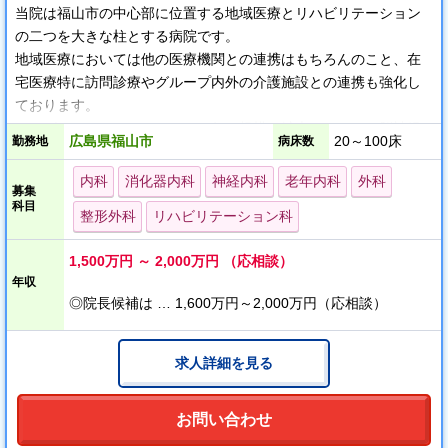
当院は福山市の中心部に位置する地域医療とリハビリテーション
の二つを大きな柱とする病院です。
地域医療においては他の医療機関との連携はもちろんのこと、在
宅医療特に訪問診療やグループ内外の介護施設との連携も強化し
ております。
リハビリテーションについては年々規模を拡大しており、脳神経
広島県福山市
20～100床
勤務地
病床数
疾患（脳卒中・頭部外傷・脊髄疾患）と整形外科疾患（大腿骨や
腰椎骨折など）の回復期リハビリテーションに特に力を入れてお
内科
消化器内科
神経内科
老年内科
外科
募集
ります。
科目
整形外科
リハビリテーション科
また、回復期病棟だけでなく、病院全体でリハビリの視点を持っ
た医療・看護・介護の実践に努めております。
1,500万円 ～ 2,000万円 （応相談）
今後もこの地域医療とリハビリテーションの二つの柱をさらに充
年収
実させ、当院の理念にあります地域に親しまれ信頼される病院を
◎院長候補は … 1,600万円～2,000万円（応相談）
目指します。
求人詳細を見る
お問い合わせ