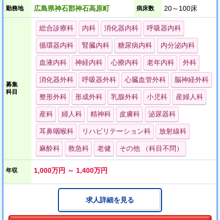
現在は基本型ですが、今後は在宅復帰に力を入れていく予定で
広島県神石郡神石高原町
20～100床
勤務地
病床数
す。
美しい庭園があり、ゆとりある生活空間で利用者さんと関わりが
総合診療科
内科
消化器内科
呼吸器内科
持てる環境です。
循環器内科
腎臓内科
糖尿病内科
内分泌内科
緑いっぱいの恵まれた空間に、広々としたすがすがしい療養環境
血液内科
神経内科
心療内科
老年内科
外科
を整え、日常生活のための機能改善、維持のために医療、リハビ
消化器外科
呼吸器外科
心臓血管外科
脳神経外科
リ、看護、介護のチームワークで入所ケア、通所リハビリ等のサ
募集
科目
ービス提供に努めております。
整形外科
形成外科
乳腺外科
小児科
産婦人科
産科
婦人科
精神科
皮膚科
泌尿器科
耳鼻咽喉科
リハビリテーション科
放射線科
麻酔科
救急科
老健
その他 （科目不問）
1,000万円 ～ 1,400万円
年収
求人詳細を見る