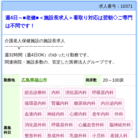
求人番号：10371
週4日～■老健■＜施設長求人＞看取り対応は翌朝◇ご専門
は不問です！
介護老人保健施設の施設長求人
￣￣￣V￣￣￣￣￣￣￣￣￣￣
週32時間（週4日OK）のゆったり勤務です。
関連病院・施設多数の、安定した医療法人グループです。
～ 落ち着いた雰囲気の施設で働きませんか ～
広島県福山市
20～100床
勤務地
病床数
施設の周辺は山と池の自然に囲まれた静かな場所です。
季節を感じれるように花や緑の手入れも行っております。
総合診療科
内科
消化器内科
呼吸器内科
循環器内科
腎臓内科
糖尿病内科
内分泌内科
血液内科
神経内科
心療内科
老年内科
外科
消化器外科
呼吸器外科
心臓血管外科
脳神経外科
募集
科目
整形外科
形成外科
乳腺外科
小児科
産婦人科