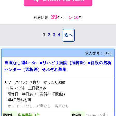
39
1
-
10
検索結果
件中
件
1
2
3
4
次へ
求人番号：3128
当直なし週4～☆…■リハビリ病院（病棟医）■併設の透析
センター（透析医）それぞれ募集
★ワークバランス良好 ゆったり勤務
9時～17時 土日祝休み
研修日：半日あり（実質4.5日勤務）
週4日勤務も可
オンコールなし、残業なし、当直なし
広島県福山市
300～399床
勤務地
病床数