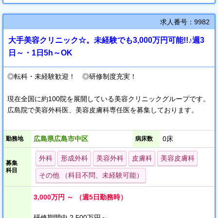
求人番号：9982
大手美容クリニック☆。未経験でも3,000万円可能!!♪週3
日～・1日5h～OK
◎転科・未経験歓迎！ ◎研修制度充実！
現在全国に約100院を展開している美容クリニックグループです。
広島院で美容外科医、美容皮膚科専任医を募集しております。
┌─────────────
広島県広島市中区
0床
勤務地
病床数
未経験・転科でも飛び込める
安心・充実した研修体制
外科
形成外科
美容外科
皮膚科
美容皮膚科
募集
─────────────┘
科目
その他 （科目不問、未経験可能）
入職する医師のうち、ほとんどが未経験からスタートです。
3,000万円 ～ （週5日勤務時）
未経験入職から約半年で院長を輩出した実績もあり、研修体制に
ついては力をいれています。
研修期間中 2,500万円～