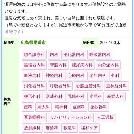
瀬戸内海のほぼ中心に位置する島にあります老健施設でのご勤務
勤務時間：8時間～5時間
となります。
宿泊出張の可否、固定休の有無 など
温暖な気候にめぐ恵まれ、美しい自然に囲まれた環境です。
幅広い勤務条件よりご選択いただけます。
（島での勤務となりますが、尾道市街地から車で30分ほどで通勤
可能です）
働く医師の【QOL】を大切にします！
広島県尾道市
20～100床
勤務地
病床数
ご勤務日数など、相談可能です。
先生のご希望をお申し付けください。
総合診療科
内科
消化器内科
呼吸器内科
循環器内科
腎臓内科
糖尿病内科
内分泌内科
★バックアップ体制について
血液内科
神経内科
心療内科
老年内科
外科
近隣に協力病院がございます。
消化器外科
呼吸器外科
心臓血管外科
脳神経外科
＊ 夜間は救急車での搬送となります。
看護職員・介護職員は24時間体制で配置されております。
整形外科
形成外科
乳腺外科
小児科
産婦人科
募集
科目
産科
婦人科
精神科
皮膚科
泌尿器科
耳鼻咽喉科
リハビリテーション科
人工透析
放射線科
麻酔科
救急科
緩和ケア