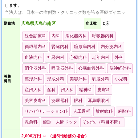
します。
当法人は、日本一の症例数・クリニック数を誇る医療ダイエッ
ト・痩身専門クリニックです。
広島県広島市南区
0床
勤務地
病床数
★ 広島院、新規オープン！
総合診療科
内科
消化器内科
呼吸器内科
★ 科目・経験不問、未経験歓迎♪
循環器内科
腎臓内科
糖尿病内科
内分泌内科
当法人では、本来なら管理医師（院長）が抱えている様々なリス
血液内科
神経内科
心療内科
老年内科
外科
クや煩わしさのない環境での勤務を約束します。
消化器外科
呼吸器外科
心臓血管外科
脳神経外科
また、契約専門のカウンセラー職（営業職）がお客様と契約を結
ぶので、管理医師の方に売り上げのノルマはありません。
募集
整形外科
形成外科
美容外科
乳腺外科
小児科
科目
産婦人科
産科
婦人科
精神科
皮膚科
美容皮膚科
泌尿器科
眼科
耳鼻咽喉科
リハビリテーション科
人工透析
放射線科
麻酔科
救急科
健診・人間ドック
その他 （科目不問）
2,000万円 ～ （週5日勤務の場合）