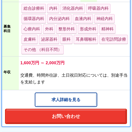
せください。
総合診療科
内科
消化器内科
呼吸器内科
循環器内科
内分泌内科
血液内科
神経内科
訪問診療に興味がございましたら、未経験の方でも歓迎していま
す。
募集
心療内科
外科
整形外科
形成外科
精神科
科目
皮膚科
泌尿器科
眼科
耳鼻咽喉科
在宅訪問診療
その他 （科目不問）
1,600万円 ～ 2,000万円
年収
交通費、時間外往診、土日祝日対応については、別途手当
を支給します
求人詳細を見る
お問い合わせ