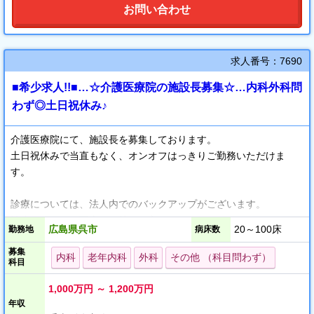
お問い合わせ
新幹線通勤も可能ですので、遠方からの医師も歓迎します！
求人番号：7690
■希少求人!!■…☆介護医療院の施設長募集☆…内科外科問
わず◎土日祝休み♪
介護医療院にて、施設長を募集しております。
土日祝休みで当直もなく、オンオフはっきりご勤務いただけま
す。
診療については、法人内でのバックアップがございます。
診療についてご不安をお持ちの方は、
広島県呉市
20～100床
勤務地
病床数
車で5分程の距離にございます同法人の病院で働く医師にご相談が
募集
可能です。
内科
老年内科
外科
その他 （科目問わず）
科目
科目問わずの募集でございます。
1,000万円 ～ 1,200万円
施設の場所は、JR呉線の最寄り駅より、徒歩7分です。
年収