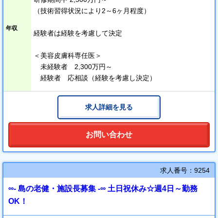
（技術習得状況により2～6ヶ月程度）
【1】圧倒的な症例数
【2】指導医からのマンツーマン指導
年収
経験者は経験を考慮して決定
【3】マニュアル、研修動画、練習キットの配布や各種手技研究会
の実施
＜美容皮膚科専任医＞
未経験者 2,300万円～
STEP UP表に沿った研修で着実なレベルアップ
経験者 応相談（経験を考慮し決定）
個々のペースで無理なく学ぶことができます。
求人詳細を見る
／
理想の働き方を実現できます！
お問い合わせ
＼
時短勤務や勤務日数の調整で、子育てやプライベートとのバラン
求人番号：9254
スを取りながら活躍する医師が多数在籍しています。
ご事情に応じて柔軟に対応いたします。
∞- 島の老健・施設長募集 -∞ 土日祝休み☆週4日～勤務
OK！
＜勤務例＞
勤務日数：週5日～週3日