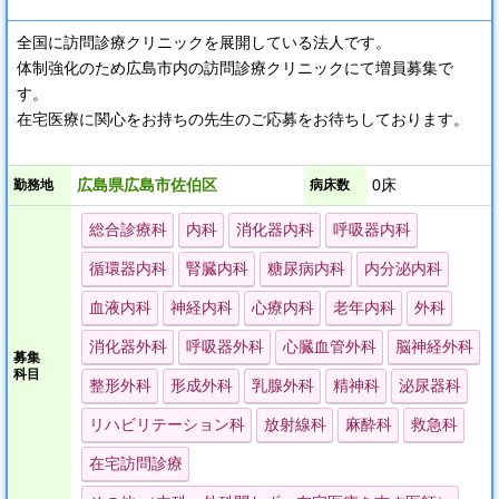
全国に訪問診療クリニックを展開している法人です。
体制強化のため広島市内の訪問診療クリニックにて増員募集で
す。
在宅医療に関心をお持ちの先生のご応募をお待ちしております。
。+＊ 求人のおすすめポイント ＊+。
広島県広島市佐伯区
0床
勤務地
病床数
● 週4日勤務可
● 在宅診療への転科でも歓迎
総合診療科
内科
消化器内科
呼吸器内科
● オンコールの有無は応相談
循環器内科
腎臓内科
糖尿病内科
内分泌内科
● 新しくきれいなクリニック
血液内科
神経内科
心療内科
老年内科
外科
消化器外科
呼吸器外科
心臓血管外科
脳神経外科
募集
科目
整形外科
形成外科
乳腺外科
精神科
泌尿器科
リハビリテーション科
放射線科
麻酔科
救急科
在宅訪問診療