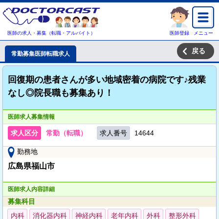
医師の求人・募集（転職・アルバイト）
医師登録
メニュー
戻る
常勤募集医師転職求人
回復期の患者さんが多い地域密着の病院です♪残業
なし◎院長職も募集あり！
医師求人募集情報
求人区分
常勤（転職）
求人番号
14644
勤務地
広島県福山市
医師求人内容詳細
募集科目
内科
消化器内科
神経内科
老年内科
外科
整形外科