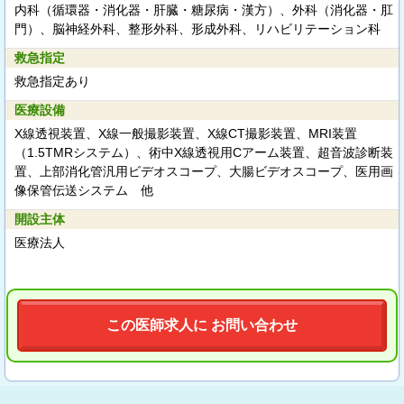
内科（循環器・消化器・肝臓・糖尿病・漢方）、外科（消化器・肛
門）、脳神経外科、整形外科、形成外科、リハビリテーション科
救急指定
救急指定あり
医療設備
X線透視装置、X線一般撮影装置、X線CT撮影装置、MRI装置
（1.5TMRシステム）、術中X線透視用Cアーム装置、超音波診断装
置、上部消化管汎用ビデオスコープ、大腸ビデオスコープ、医用画
像保管伝送システム 他
開設主体
医療法人
この医師求人に お問い合わせ