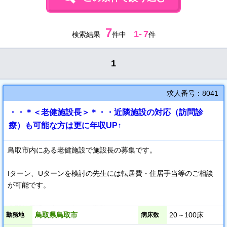
7
1
-
7
検索結果
件中
件
1
求人番号：8041
・・＊＜老健施設長＞＊・・近隣施設の対応（訪問診
療）も可能な方は更に年収UP↑
鳥取市内にある老健施設で施設長の募集です。
Iターン、Uターンを検討の先生には転居費・住居手当等のご相談
が可能です。
夜間休日呼び出しの無いご勤務です。
鳥取県鳥取市
20～100床
勤務地
病床数
（基本電話対応のみです）