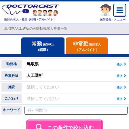
医師の求人・募集（転職・アルバイト）
医師登録
メニュー
鳥取県/人工透析の医師転職求人募集一覧
常勤
非常勤
医師求人
医師求人
（転職）
（アルバイト）
鳥取県
勤務地
人工透析
募集科目
選択してください
施設
選択してください
こだわり
キーワード
この条件で絞り込む