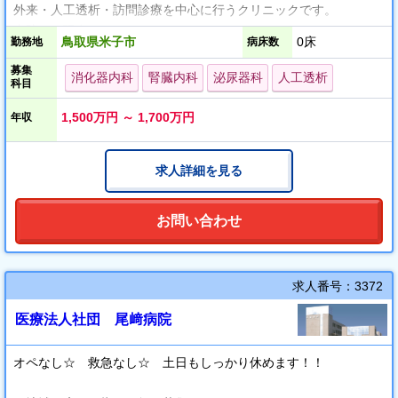
外来・人工透析・訪問診療を中心に行うクリニックです。
当院では現在
鳥取県米子市
0床
勤務地
病床数
【 人工透析・泌尿器科 】【 消化器内科 】
募集
の先生を募集しております。
消化器内科
腎臓内科
泌尿器科
人工透析
科目
1,500万円 ～ 1,700万円
年収
┏╋★
╋ 健診（人間ドックも含む）
求人詳細を見る
★ 訪問診療の強化を計画中!!
今後は健診業務、訪問診療の強化を計画しており、
お問い合わせ
更なる地域への貢献が期待できますので、
地域医療にご興味のある先生におすすめの環境です。
是非お気軽にお問い合わせください。
求人番号：3372
医療法人社団 尾﨑病院
◆自然に恵まれたエリアで、プライベートも充実させながら医師
生活を送ってみませんか
オペなし☆ 救急なし☆ 土日もしっかり休めます！！
米子市北部は、豊かな自然に恵まれたのどかな雰囲気のエリア