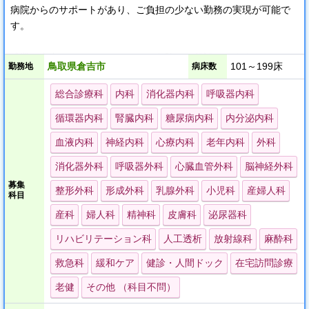
病院からのサポートがあり、ご負担の少ない勤務の実現が可能で
す。
残業や当直はなく、オンコールの免除もご相談できます。
鳥取県倉吉市
101～199床
勤務地
病床数
総合診療科
内科
消化器内科
呼吸器内科
循環器内科
腎臓内科
糖尿病内科
内分泌内科
血液内科
神経内科
心療内科
老年内科
外科
消化器外科
呼吸器外科
心臓血管外科
脳神経外科
募集
整形外科
形成外科
乳腺外科
小児科
産婦人科
科目
産科
婦人科
精神科
皮膚科
泌尿器科
リハビリテーション科
人工透析
放射線科
麻酔科
救急科
緩和ケア
健診・人間ドック
在宅訪問診療
老健
その他 （科目不問）