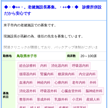
◆・◆++・。老健施設長募集。・++◆・◆ 診療所併設
▽常勤・パートなど勤務形態はご相談ください▽
だから安心です
当院理事長は女性医師です。
ライフワークバランス、現場復帰に必要な事柄が発生したなら
米子市内の老健施設での募集です。
ば、臨機応変、スピーディーに対応していきます。
家庭にいらっ しゃる女性医師の方も同じ家庭をもつ女性医師とし
現施設長が高齢の為、後任の先生を募集しています。
て、十分ご希望に対応できると思います。
関連クリニックが隣接しており、バックアップ体制がございま
す。
鳥取県米子市
20～100床
勤務地
病床数
総合診療科
内科
消化器内科
呼吸器内科
循環器内科
腎臓内科
糖尿病内科
内分泌内科
血液内科
神経内科
心療内科
老年内科
外科
消化器外科
呼吸器外科
心臓血管外科
脳神経外科
募集
科目
整形外科
形成外科
乳腺外科
小児科
産婦人科
産科
婦人科
精神科
皮膚科
泌尿器科