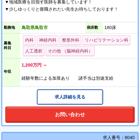
で、ゆったりとした気持ちでご勤務いただけます。
▼地域医療を目指す医師を募集しています！
当院から車を20分程走らせると、観光客で賑わう「鬼太郎ロー
▼少しゆっくりと復職されたい先生お待ちしております！
ド」や、地域で有名な漁港そばの釣りスポットなどがあり、オフ
の時間もお楽しみいただける環境です。
文教地区「湖山」に位置する回復期・慢性期患者中心の一般中小
鳥取県鳥取市
180床
勤務地
病床数
病院です。
メインとなる診療は透析・内科・リハビリ・予防医療です。
内科
神経内科
整形外科
リハビリテーション科
募集
透析内科は鳥取東部最大規模であり、外来・入院透析患者が100名
科目
人工透析
その他 （脳神経内科）
を超えています。
リハビリについては、回復期リハビリ病棟を平成22年に開設し、
1,200万円 ～
一般リハビリ・訪問リハビリ・訪問マッサージと拡大させていま
年収
す。
経験年数による加算あり 諸手当は別途支給
外来から入院、健診・ドックの対応など 地域の方々が安心して生
活できる医療の充実を図っています。
求人詳細を見る
しかし、医師不足から目指す医療・健診や入院の受け入れが十分
でない現状です。
お問い合わせ
目指す地域医療を実現するために職員一丸となって頑張っていま
す。
我々と共にニーズに合わせた地域医療を目指してくださる医師を
求人番号：8040
募集しています。