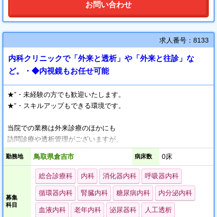
お問い合わせ
求人番号：8133
内科クリニックで「外来と透析」や「外来と往診」な
ど。・◆内視鏡もお任せ可能
★”・未経験の方でも歓迎いたします。
★”・スキルアップもできる環境です。
当院での業務は外来診療のほかにも
訪問診療や透析管理がございますが、
未経験の方にも、当院の医師が指導させていただきます。
鳥取県倉吉市
0床
勤務地
病床数
外来のみでなく、医師として様々なスキルを身につけたい方にも
おすすめです。
総合診療科
内科
消化器内科
呼吸器内科
循環器内科
腎臓内科
糖尿病内科
内分泌内科
当院ではオンコール免除の相談が可能なため、
募集
科目
オンオフのメリハリをつけてご勤務いただけます。
血液内科
老年内科
泌尿器科
人工透析