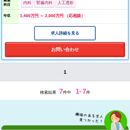
募集
内科
腎臓内科
人工透析
科目
☆。―＊◆ 外来 ◆＊―。☆
泌尿器科、腎臓内科、糖尿病内科を中心に、一般内科や脳神経内
1,400万円 ～ 2,000万円 （応相談）
年収
科、整形外科などの診療を行っております。
求人詳細を見る
☆。―＊◆ 透析 ◆＊―。☆
当クリニックの腎センターでは、透析時のみならず、非透析日の
QOLを意識した透析を行い、患者さまの日常生活の応援をすると
お問い合わせ
ともに長くおつきあいできるような快適な医院にしたいと考えて
います。
また、腎臓リハビリテーションにも取り組んでいます。
1
お気軽にお問合せください。
7
1
-
7
検索結果
件中
件