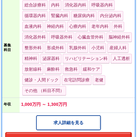
総合診療科
内科
消化器内科
呼吸器内科
循環器内科
腎臓内科
糖尿病内科
内分泌内科
血液内科
神経内科
心療内科
老年内科
外科
消化器外科
呼吸器外科
心臓血管外科
脳神経外科
募集
整形外科
形成外科
乳腺外科
小児科
産婦人科
科目
精神科
泌尿器科
リハビリテーション科
人工透析
放射線科
麻酔科
救急科
緩和ケア
健診・人間ドック
在宅訪問診療
老健
その他 （科目不問）
1,000万円 ～ 1,300万円
年収
求人詳細を見る