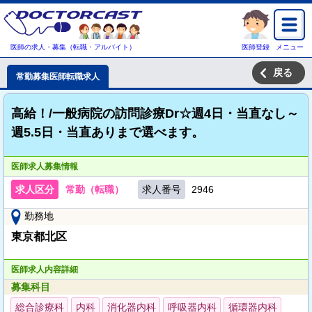
医師の求人・募集（転職・アルバイト）
医師登録
メニュー
戻る
常勤募集医師転職求人
高給！/一般病院の訪問診療Dr☆週4日・当直なし～
週5.5日・当直ありまで選べます。
医師求人募集情報
求人区分
常勤（転職）
求人番号
2946
勤務地
東京都北区
医師求人内容詳細
募集科目
総合診療科
内科
消化器内科
呼吸器内科
循環器内科