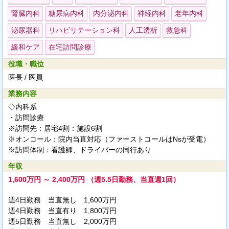
腎臓内科
糖尿病内科
内分泌内科
神経内科
老年内科
泌尿器科
リハビリテーション科
人工透析
救急科
緩和ケア
在宅訪問診療
役職・職位
医長 / 医員
業務内容
◇内科系
・訪問診療
※訪問先：居宅4割：施設6割
※オンコール：院内当直対応（ファーストコールはNsが受電）
※訪問体制：看護師、ドライバーの同行あり
年収
1,600万円 ～ 2,400万円 （週5.5日勤務、当直週1回）
週4日勤務 当直無し 1,600万円
週4日勤務 当直有り 1,800万円
週5日勤務 当直無し 2,000万円