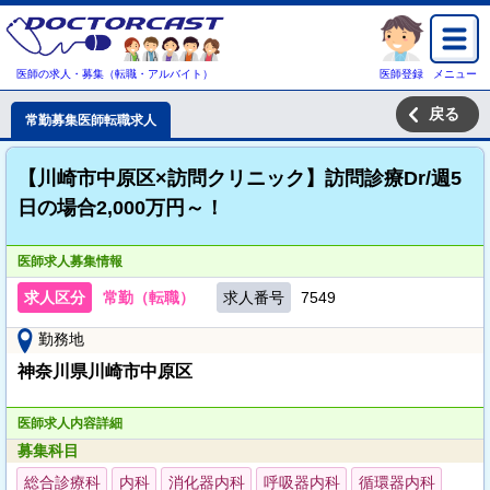
医師の求人・募集（転職・アルバイト）
医師登録
メニュー
戻る
常勤募集医師転職求人
【川崎市中原区×訪問クリニック】訪問診療Dr/週5
日の場合2,000万円～！
医師求人募集情報
求人区分
常勤（転職）
求人番号
7549
勤務地
神奈川県川崎市中原区
医師求人内容詳細
募集科目
総合診療科
内科
消化器内科
呼吸器内科
循環器内科