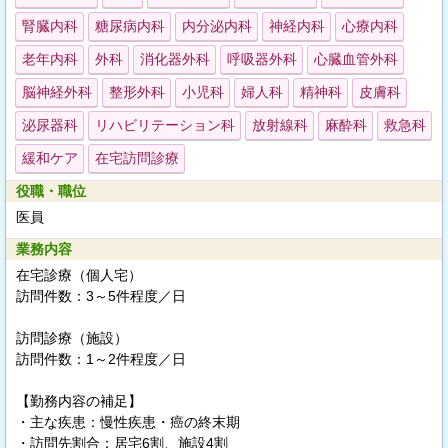
腎臓内科
糖尿病内科
内分泌内科
神経内科
心療内科
老年内科
外科
消化器外科
呼吸器外科
心臓血管外科
脳神経外科
整形外科
小児科
婦人科
精神科
皮膚科
泌尿器科
リハビリテーション科
放射線科
麻酔科
救急科
緩和ケア
在宅訪問診療
役職・職位
医員
業務内容
在宅診療（個人宅）
訪問件数：3～5件程度／日
訪問診療（施設）
訪問件数：1～2件程度／日
【勤務内容の補足】
・主な疾患：慢性疾患・癌の終末期
・訪問先割合：居宅6割、施設4割