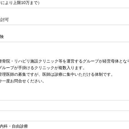
件により上限10万まで）
検討可
険
整骨院・リハビリ施設クリニック等を運営するグループが経営母体とな
グループが手掛けるクリニックが複数入ります。
管理医師の募集ですが、医師は診療に集中いただける体制です。
ひ一度お問合せください。
内科・自由診療