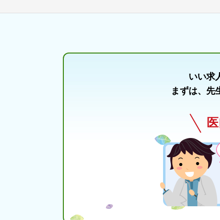
いい求
まずは、先
医