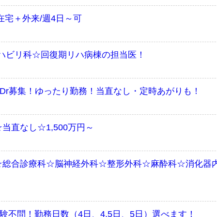
在宅＋外来/週4日～可
ハビリ科☆回復期リハ病棟の担当医！
外科Dr募集！ゆったり勤務！当直なし・定時あがりも！
当直なし☆1,500万円～
☆総合診療科☆脳神経外科☆整形外科☆麻酔科☆消化器
験不問！勤務日数（4日、4.5日、5日）選べます！