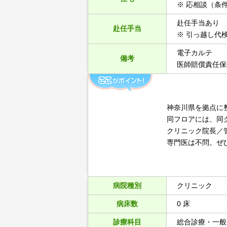
※ 応相談（条
赴任手当あり
赴任手当
※ 引っ越し代
電子カルテ
備考
医師賠償責任保
神奈川県を拠点に
同フロアには、同
クリニック院長／
専門医は不問。ぜ
病院種別
クリニック
病床数
0 床
診療科目
総合診療・一般