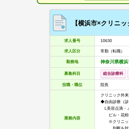
【横浜市×クリニック
求人番号
10630
求人区分
常勤（転職）
勤務地
神奈川県横浜
募集科目
総合診療科
役職・職位
院長
クリニック外来
◆自由診療（診
L美容点滴・
ピル・花粉症
業務内容
※クリニック
判断を対応