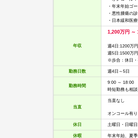
・年末年始ゴー
・悪性腫瘍の診
・日本緩和医療
1,200万円 ～ 
年収
週4日:1200
週5日:1500万
※歩合：休日・
勤務日数
週4日～5日
9:00 ～ 18:00
勤務時間
時短勤務も相談
当直なし
当直
オンコール有り（7
休日
土曜日・日曜日
休暇
年末年始、夏季