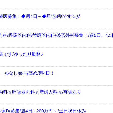
療医募集！◆週4日～◆居宅8割です☆彡
科/呼吸器内科/循環器内科/整形外科募集！/週5日、4.
集です/ゆったり勤務♪
ールなし/給与高め/週4日！
内科☆呼吸器内科☆産婦人科☆/募集あり
Dr募集/週4日1,200万円～/土日祝日休み