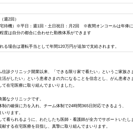
（週2回）
宅待機）※平日：週1回・土日祝日：月2回 ※夜間オンコールは年俸
程度は自分の都合に合わせた勤務体系ができます
れる場合は運転手当として年間120万円が追加で支給されます。
ム往診クリニック開業以来、「できる限り家で看たい」というご家族さ
生活がしたい」という患者さまの力になることを信念とし、がん患者さ
して在宅医療に取り組んでまいりました。
綺麗なクリニックです。
制の確保に力を入れ、チーム体制で24時間365日対応できるよう、
まいります。
して看られるように、わたしたち医師・看護師が全力でサポートいたし
貢献する在宅医療を目指し、真摯に取り組んでまいります。