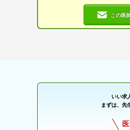
この医
いい求
まずは、先
医