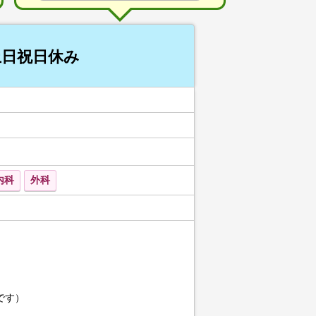
土日祝日休み
内科
外科
です）