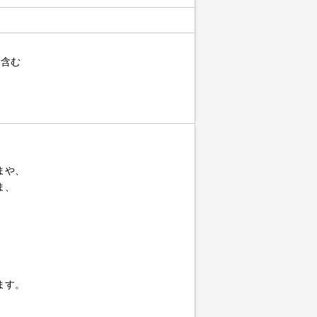
に含む
まや、
ま、
ます。