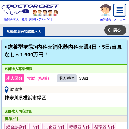
医師の求人・募集（転職・アルバイト）
医師登録
メニュー
戻る
常勤募集医師転職求人
<療養型病院>内科☆消化器内科☆週4日・5日/当直
なし～1,900万円！
医師求人募集情報
求人区分
常勤（転職）
求人番号
3381
勤務地
神奈川県横浜市緑区
医師求人内容詳細
募集科目
総合診療科
内科
消化器内科
呼吸器内科
循環器内科