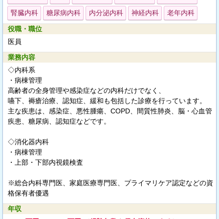
腎臓内科
糖尿病内科
内分泌内科
神経内科
老年内科
役職・職位
医員
業務内容
◇内科系
・病棟管理
高齢者の全身管理や感染症などの内科だけでなく、
嚥下、褥瘡治療、認知症、緩和も包括した診療を行っています。
主な疾患は、感染症、悪性腫瘍、COPD、間質性肺炎、脳・心血管
疾患、糖尿病、認知症などです。
◇消化器内科
・病棟管理
・上部・下部内視鏡検査
※総合内科専門医、家庭医療専門医、プライマリケア認定などの資
格保有者優遇
年収