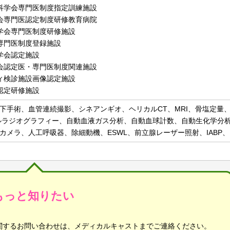
科学会専門医制度指定訓練施設
会専門医認定制度研修教育病院
学会専門医制度研修施設
専門医制度登録施設
学会認定施設
会認定医・専門医制度関連施設
ィ検診施設画像認定施設
認定研修施設
下手術、血管連続撮影、シネアンギオ、ヘリカルCT、MRI、骨塩定量
ルラジオグラフィー、自動血液ガス分析、自動血球計数、自動生化学分
カメラ、人工呼吸器、除細動機、ESWL、前立腺レーザー照射、IABP、P
もっと知りたい
関するお問い合わせは、メディカルキャストまでご連絡ください。