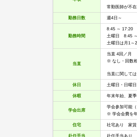
常勤医師が不在
勤務日数
週4日～
8:45 ～ 17:20
勤務時間
土曜日 8:45 ～ 
土曜日は月1～
当直 4回／月
※ なし・回数
当直
当直に関しては
休日
土曜日・日曜日
休暇
年末年始、夏季
学会参加可能（
学会出席
※ 学会会費を
住宅
社宅あり 家賃
赴任手当
赴任手当あり