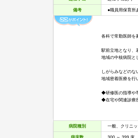
備考
●職員用保育所
各科で常勤医師を
駅前立地となり、
地域の中核病院と
しがらみなどのな
地域密着医療を行
◆研修医の指導や
◆在宅や関連診療
病院種別
一般、クリニッ
病床数
300 ～ 399 床