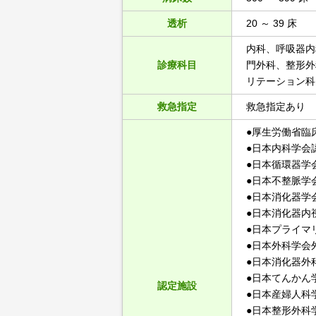
透析
20 ～ 39 床
内科、呼吸器内
診療科目
門外科、整形外
リテーション科
救急指定
救急指定あり
●厚生労働省臨
●日本内科学会
●日本循環器学
●日本不整脈学
●日本消化器学
●日本消化器内
●日本プライマ
●日本外科学会
●日本消化器外
●日本てんかん
認定施設
●日本産婦人科
●日本整形外科