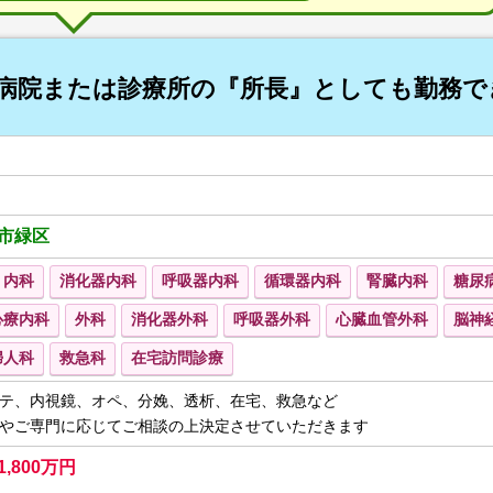
合病院または診療所の『所長』としても勤務で
市緑区
内科
消化器内科
呼吸器内科
循環器内科
腎臓内科
糖尿
心療内科
外科
消化器外科
呼吸器外科
心臓血管外科
脳神
婦人科
救急科
在宅訪問診療
テ、内視鏡、オペ、分娩、透析、在宅、救急など
やご専門に応じてご相談の上決定させていただきます
1,800万円