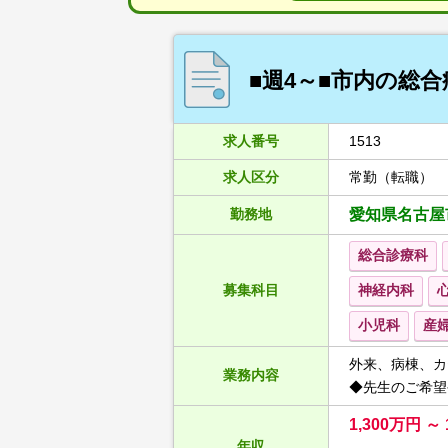
■週4～■市内の総
求人番号
1513
求人区分
常勤（転職）
勤務地
愛知県名古屋
総合診療科
募集科目
神経内科
小児科
産
外来、病棟、カ
業務内容
◆先生のご希望
1,300万円 ～ 
年収