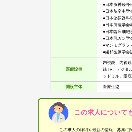
●日本脳神経外
●日本脳卒中学
●日本泌尿器科
●日本病理学会
●日本臨床細胞
●日本乳ガン学
●マンモグラフ
●緩和医療学会
内視鏡、内視鏡
医療設備
線TV、デジタ
ッドミル、眼底
開設主体
医療生協
この求人について
この求人の詳細や最新の情報、募集に