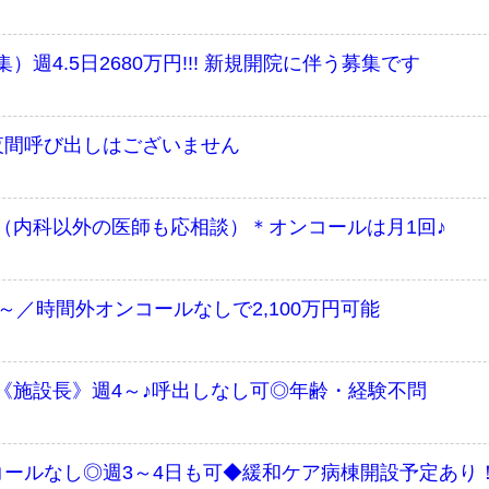
週4.5日2680万円!!! 新規開院に伴う募集です
夜間呼び出しはございません
（内科以外の医師も応相談）＊オンコールは月1回♪
～／時間外オンコールなしで2,100万円可能
《施設長》週4～♪呼出しなし可◎年齢・経験不問
コールなし◎週3～4日も可◆緩和ケア病棟開設予定あり