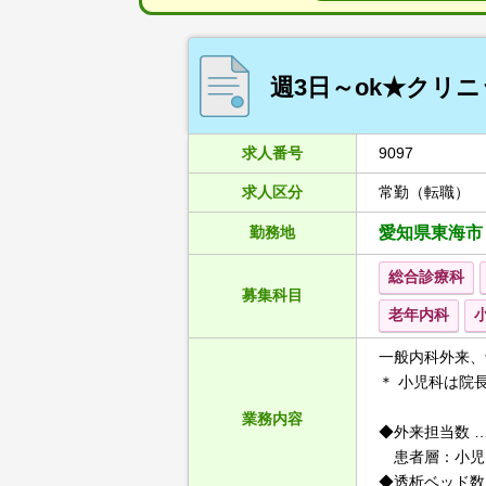
週3日～ok★クリ
求人番号
9097
求人区分
常勤（転職）
勤務地
愛知県東海市
総合診療科
募集科目
老年内科
一般内科外来、
＊ 小児科は院
業務内容
◆外来担当数 …
患者層：小児
◆透析ベッド数 