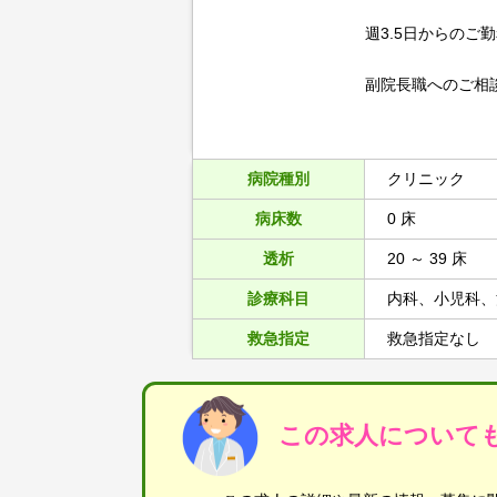
週3.5日からのご
副院長職へのご相
病院種別
クリニック
病床数
0 床
透析
20 ～ 39 床
診療科目
内科、小児科、
救急指定
救急指定なし
この求人について