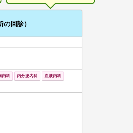
析の回診）
病内科
内分泌内科
血液内科