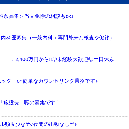
系募集＞当直免除の相談もok♪
：内科医募集（一般内科＋専門外来と検査や健診）
→ 2,400万円から!!◎未経験大歓迎◎土日休み
ック。o○簡単なカウンセリング業務です♪
「施設長」職の募集です！
ル頻度少なめ♪夜間の出動なし^^♪