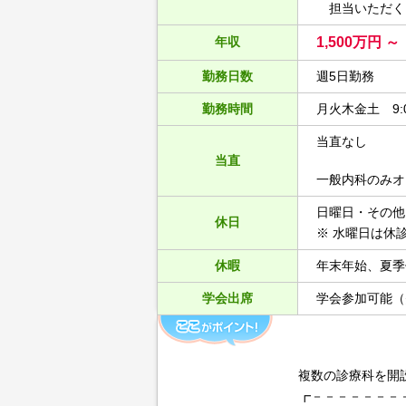
担当いただく
年収
1,500万円 ～
勤務日数
週5日勤務
勤務時間
月火木金土 9:0
当直なし
当直
一般内科のみオ
日曜日・その他
休日
※ 水曜日は休
休暇
年末年始、夏季
学会出席
学会参加可能（
複数の診療科を開
┏－－－－－－－