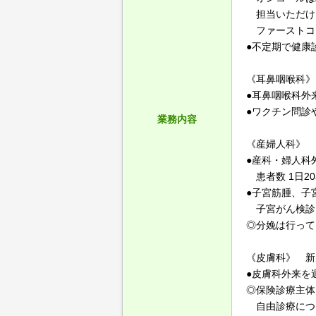
担当いただけ
ファーストコ
●不定期で健康
《耳鼻咽喉科》
●耳鼻咽喉科外
●ワクチン問診
業務内容
《産婦人科》
●産科・婦人科
患者数 1日2
●子宮筋腫、子
子宮がん検診
◎分娩は行って
《皮膚科》 新
●皮膚科外来を
◎保険診療主体
自由診療につ