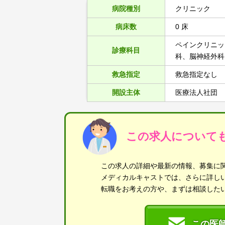
病院種別
クリニック
病床数
0 床
ペインクリニッ
診療科目
科、脳神経外科
救急指定
救急指定なし
開設主体
医療法人社団
この求人について
この求人の詳細や最新の情報、募集に
メディカルキャストでは、さらに詳し
転職をお考えの方や、まずは相談した
この医