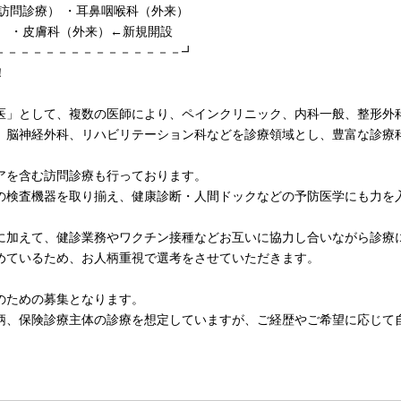
訪問診療） ・耳鼻咽喉科（外来）
） ・皮膚科（外来）←新規開設
－－－－－－－－－－－－－－－┛
！
医」として、複数の医師により、ペインクリニック、内科一般、整形外
、脳神経外科、リハビリテーション科などを診療領域とし、豊富な診療
アを含む訪問診療も行っております。
の検査機器を取り揃え、健康診断・人間ドックなどの予防医学にも力を
に加えて、健診業務やワクチン接種などお互いに協力し合いながら診療
めているため、お人柄重視で選考をさせていただきます。
のための募集となります。
柄、保険診療主体の診療を想定していますが、ご経歴やご希望に応じて