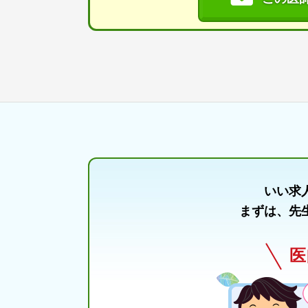
いい求
まずは、先
医