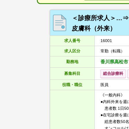
＜診療所求人＞…⇒ 
皮膚科（外来）
求人番号
16001
求人区分
常勤（転職）
勤務地
香川県高松市
募集科目
総合診療科
役職・職位
医員
《一般内科》
●内科外来を週
患者数 1日5
●在宅診療を週
総患者数50名
オンコールは