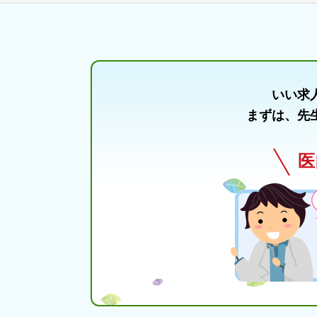
いい求
まずは、先
医