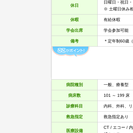
日曜日・祝日・
休日
※ 土曜日休み
休暇
有給休暇
学会出席
学会参加可能
備考
＊定年制60歳
病院種別
一般、療養型
病床数
101 ～ 199 床
診療科目
内科、外科、リ
救急指定
救急指定あり
CT / エコー /
医療設備