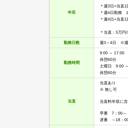
＊週3日+当直1回
年収
＊週4日勤務 1,
＊週4日+当直1回
＊当直：5万円
勤務日数
週3～4日 ※
9:00 ～ 17:00
休憩60分
勤務時間
土曜日 9:00 ～ 
休憩60分
当直あり
※ 無し可
当直
当直料年収に含
早番 7：00～
遅番 ～18：0