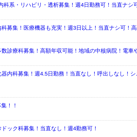
内科系・リハビリ・透析募集！週4日勤務可！当直ナシ
内科募集！医療機器も充実！週3日以上！当直ナシ可！
多数診療科募集！高額年収可能！地域の中核病院！電車
化器内科募集！週4.5日勤務！当直なし！呼出しなし！
募集！！
診ドック科募集！当直なし！週4勤務可！