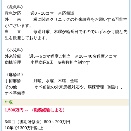
《救急科》
救急対応 週8～10コマ ※応相談
外 来 稀に関連クリニックの外来診療をお願いする可能性
がございます。
当 直 毎週月曜、木曜が輪番日ですのでいずれか可能な先
生を歓迎しております。
《小児科》
外来診療 週5～6コマ程度ご担当 ※20～40名程度／コマ
病棟管理 小児病床6床 ※複数担当制です
《麻酔科》
手術麻酔 月曜、水曜、木曜、金曜
その他 オペ前後の外来患者対応や、病棟管理（回診）、
オペ準備等
年収
1,500万円 ～ （勤務経験による）
3年目（後期研修医）600～700万円
10年で1300万円以上