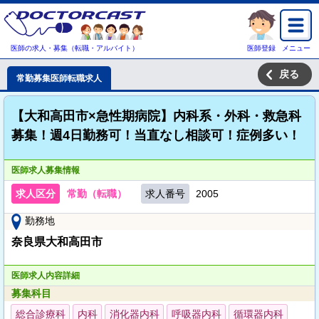
医師の求人・募集（転職・アルバイト）
医師登録
メニュー
戻る
常勤募集医師転職求人
【大和高田市×急性期病院】内科系・外科・救急科
募集！週4日勤務可！当直なし相談可！症例多い！
医師求人募集情報
求人区分
常勤（転職）
求人番号
2005
勤務地
奈良県大和高田市
医師求人内容詳細
募集科目
総合診療科
内科
消化器内科
呼吸器内科
循環器内科