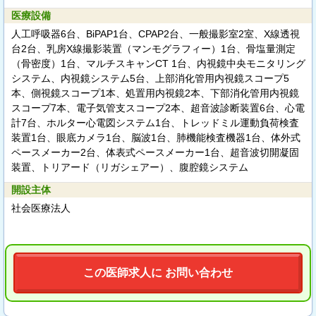
医療設備
人工呼吸器6台、BiPAP1台、CPAP2台、一般撮影室2室、X線透視
台2台、乳房X線撮影装置（マンモグラフィー）1台、骨塩量測定
（骨密度）1台、マルチスキャンCT 1台、内視鏡中央モニタリング
システム、内視鏡システム5台、上部消化管用内視鏡スコープ5
本、側視鏡スコープ1本、処置用内視鏡2本、下部消化管用内視鏡
スコープ7本、電子気管支スコープ2本、超音波診断装置6台、心電
計7台、ホルター心電図システム1台、トレッドミル運動負荷検査
装置1台、眼底カメラ1台、脳波1台、肺機能検査機器1台、体外式
ペースメーカー2台、体表式ペースメーカー1台、超音波切開凝固
装置、トリアード（リガシェアー）、腹腔鏡システム
開設主体
社会医療法人
この医師求人に お問い合わせ