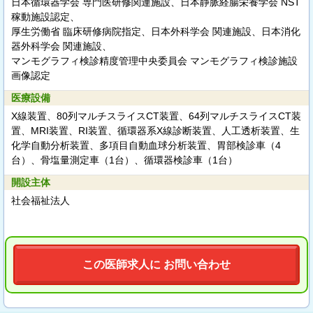
日本循環器学会 専門医研修関連施設、日本静脈経腸栄養学会 NST
稼動施設認定、
厚生労働省 臨床研修病院指定、日本外科学会 関連施設、日本消化
器外科学会 関連施設、
マンモグラフィ検診精度管理中央委員会 マンモグラフィ検診施設
画像認定
医療設備
X線装置、80列マルチスライスCT装置、64列マルチスライスCT装
置、MRI装置、RI装置、循環器系X線診断装置、人工透析装置、生
化学自動分析装置、多項目自動血球分析装置、胃部検診車（4
台）、骨塩量測定車（1台）、循環器検診車（1台）
開設主体
社会福祉法人
この医師求人に お問い合わせ