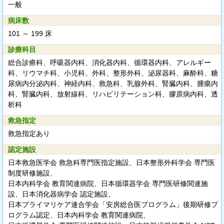
一般
病床数
101 ～ 199 床
診療科目
総合診療科、呼吸器内科、消化器内科、循環器内科、アレルギー
科、リウマチ科、小児科、外科、整形外科、泌尿器科、麻酔科、糖
尿病内分泌内科、神経内科、救急科、乳腺外科、腎臓内科、腫瘍内
科、腎臓内科、放射線科、リハビリテーション科、膠原病内科、透
析科
救急指定
救急指定あり
認定施設
日本救急医学会 救急科専門医指定施設、日本整形外科学会 専門医
制度研修施設、
日本内科学会 教育関連病院、日本循環器学会 専門医研修関連施
設、日本消化器病学会 認定施設、
日本プライマリケア連合学会「安房総合医プログラム」後期研修プ
ログラム認定、日本内科学会 教育関連病院、