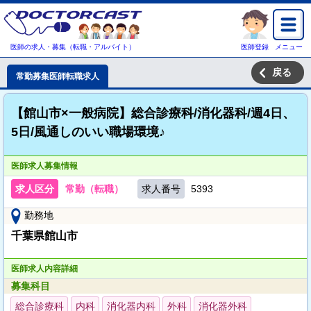
医師の求人・募集（転職・アルバイト）
医師登録
メニュー
戻る
常勤募集医師転職求人
【館山市×一般病院】総合診療科/消化器科/週4日、
5日/風通しのいい職場環境♪
医師求人募集情報
求人区分
常勤（転職）
求人番号
5393
勤務地
千葉県館山市
医師求人内容詳細
募集科目
総合診療科
内科
消化器内科
外科
消化器外科