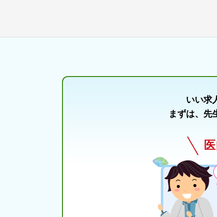
いい求
まずは、先
医