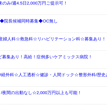
み/週4.5日2,000万円ご提示可！
実◆院長候補同時募集◆OC無し
産婦人科☆救急科☆リハビリテーション科☆募集あり！
など募集あり！高給！症例多いケアミックス病院！
神経外科☆人工透析☆健診・人間ドック☆整形外科/歴史
/夜間の出動なし☆2,000万円以上も可能！