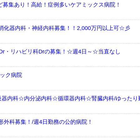
など募集あり！高給！症例多いケアミックス病院！
化器内科・神経内科募集！！2,000万円以上可☆彡
Dr・リハビリ科Drの募集！☆週4日～☆当直なし
ィック病院
器内科☆内分泌内科☆循環器内科☆腎臓内科/ゆったり勤
形外科募集！/週4日勤務の公的病院！