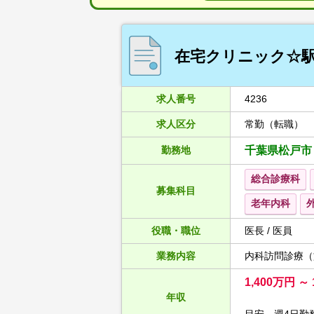
在宅クリニック☆駅チ
求人番号
4236
求人区分
常勤（転職）
勤務地
千葉県松戸市
総合診療科
募集科目
老年内科
役職・職位
医長 / 医員
業務内容
内科訪問診療（
1,400万円 ～ 
年収