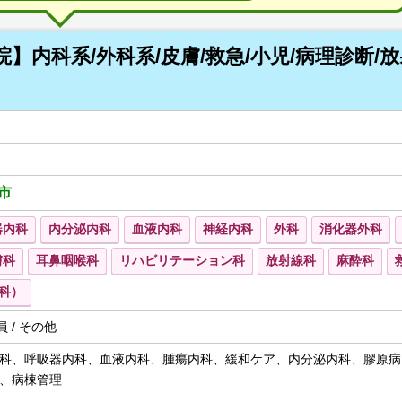
】内科系/外科系/皮膚/救急/小児/病理診断/放
市
器内科
内分泌内科
血液内科
神経内科
外科
消化器外科
膚科
耳鼻咽喉科
リハビリテーション科
放射線科
麻酔科
科）
員 / その他
科、呼吸器内科、血液内科、腫瘍内科、緩和ケア、内分泌内科、膠原病
、病棟管理