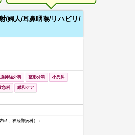
射/婦人/耳鼻咽喉/リハビリ/
脳神経外科
整形外科
小児科
救急科
緩和ケア
内科、神経難病科）：