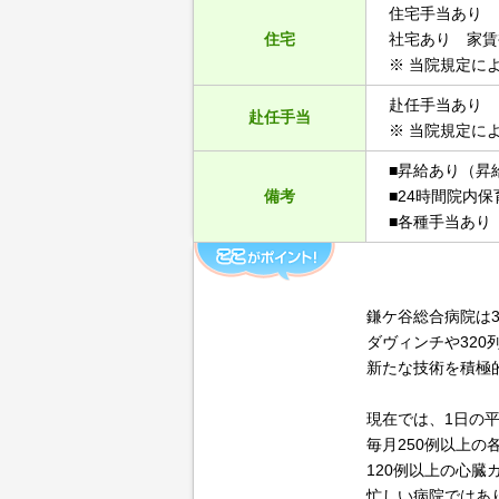
住宅手当あり
住宅
社宅あり 家賃補
※ 当院規定に
赴任手当あり
赴任手当
※ 当院規定に
■昇給あり（昇
備考
■24時間院内
■各種手当あり
鎌ケ谷総合病院は
ダヴィンチや32
新たな技術を積極
現在では、1日の平
毎月250例以上の
120例以上の心
忙しい病院ではあ