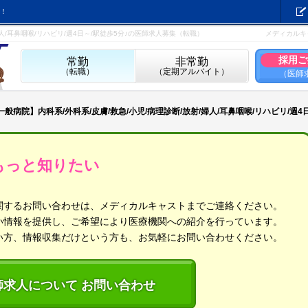
！
婦人/耳鼻咽喉/リハビリ/週4日～/駅徒歩5分♪の医師求人募集（転職）
メディカルキ
採用ご
常勤
非常勤
（転職）
（定期アルバイト）
（医師
般病院】内科系/外科系/皮膚/救急/小児/病理診断/放射/婦人/耳鼻咽喉/リハビリ/週4日
もっと知りたい
関するお問い合わせは、メディカルキャストまでご連絡ください。
い情報を提供し、ご希望により医療機関への紹介を行っています。
い方、情報収集だけという方も、お気軽にお問い合わせください。
師求人について お問い合わせ