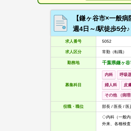
【鎌ヶ谷市×一般病院
週4日～/駅徒歩5分♪
求人番号
5052
求人区分
常勤（転職）
勤務地
千葉県鎌ヶ谷
内科
呼吸
募集科目
婦人科
皮
その他 （病理
役職・職位
部長 / 医長 / 医
◇内科（一般内
外来、各種検査