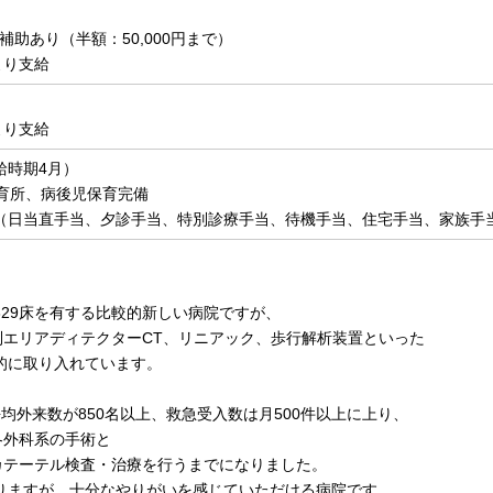
助あり（半額：50,000円まで）
より支給
より支給
給時期4月）
保育所、病後児保育完備
（日当直手当、夕診手当、特別診療手当、待機手当、住宅手当、家族手
329床を有する比較的新しい病院ですが、
0列エリアディテクターCT、リニアック、歩行解析装置といった
的に取り入れています。
均外来数が850名以上、救急受入数は月500件以上に上り、
各外科系の手術と
臓カテーテル検査・治療を行うまでになりました。
りますが、十分なやりがいを感じていただける病院です。